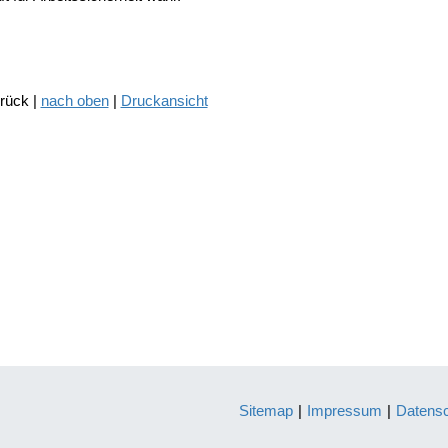
urück |
nach oben
|
Druckansicht
Sitemap
|
Impressum
|
Datens