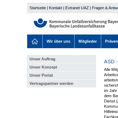
Startseite
|
Kontakt
|
Extranet UAZ
|
Fragen & Antw
Wir über uns
Mitglieder
Präven
Unser Auftrag
ASD -
Unser Konzept
Alle Mi
Arbeitss
Unser Portal
arbeitsm
Vertragspartner werden
sicherst
im Jahr
dem Bay
Dienst (
Kommune
Hilfelei
Fachkraf