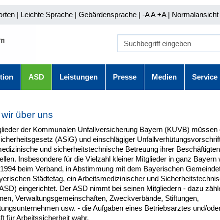
orten
|
Leichte Sprache
|
Gebärdensprache
| -A A
+A |
Normalansicht 
tion
ASD
Leistungen
Presse
Medien
Service
 wir über uns
tglieder der Kommunalen Unfallversicherung Bayern (KUVB) müsse
icherheitsgesetz (ASiG) und einschlägiger Unfallverhütungsvorschrift
edizinische und sicherheitstechnische Betreuung ihrer Beschäftigten
ellen. Insbesondere für die Vielzahl kleiner Mitglieder in ganz Bayern
 1994 beim Verband, in Abstimmung mit dem Bayerischen Gemeinde
erischen Städtetag, ein Arbeitsmedizinischer und Sicherheitstechni
ASD) eingerichtet. Der ASD nimmt bei seinen Mitgliedern - dazu zähl
n, Verwaltungsgemeinschaften, Zweckverbände, Stiftungen,
stungsunternehmen usw. - die Aufgaben eines Betriebsarztes und/oder
t für Arbeitssicherheit wahr.