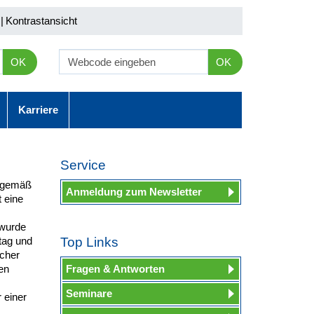
|
Kontrastansicht
OK
OK
Karriere
Service
n gemäß
Anmeldung zum Newsletter
 eine
 wurde
tag und
Top Links
scher
en
Fragen & Antworten
Seminare
 einer