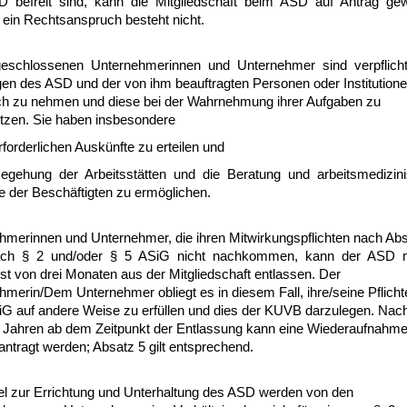
 befreit sind, kann die Mitgliedschaft beim ASD auf Antrag ge
 ein Rechtsanspruch besteht nicht.
eschlossenen Unternehmerinnen und Unternehmer sind verpflichte
gen des ASD und der von ihm beauftragten Personen oder Institutione
h zu nehmen und diese bei der Wahrnehmung ihrer Aufgaben zu
ützen. Sie haben insbesondere
erforderlichen Auskünfte zu erteilen und
Begehung der Arbeitsstätten und die Beratung und arbeitsmedizin
e der Beschäftigten zu ermöglichen.
hmerinnen und Unternehmer, die ihren Mitwirkungspflichten nach Ab
ach § 2 und/oder § 5 ASiG nicht nachkommen, kann der ASD 
ist von drei Monaten aus der Mitgliedschaft entlassen. Der
hmerin/Dem Unternehmer obliegt es in diesem Fall, ihre/seine Pflich
G auf andere Weise zu erfüllen und dies der KUVB darzulegen. Nach
i Jahren ab dem Zeitpunkt der Entlassung kann eine Wiederaufnahm
ntragt werden; Absatz 5 gilt entsprechend.
tel zur Errichtung und Unterhaltung des ASD werden von den