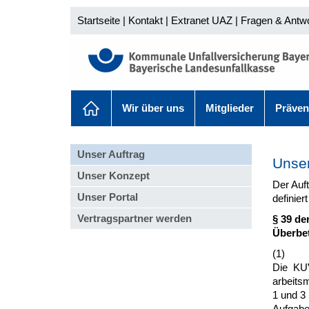
Startseite
|
Kontakt
|
Extranet UAZ
|
Fragen & Antw
Wir über uns
Mitglieder
Präven
Unser Auftrag
Unser
Unser Konzept
Der Auf
Unser Portal
definie
Vertragspartner werden
§ 39 de
Überbet
(1)
Die KUV
arbeits
1 und 3
Aufgabe