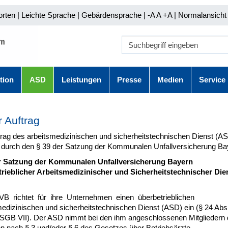
orten
|
Leichte Sprache
|
Gebärdensprache
| -A A
+A |
Normalansicht 
tion
ASD
Leistungen
Presse
Medien
Service
 Auftrag
trag des arbeitsmedizinischen und sicherheitstechnischen Dienst (AS
rt durch den § 39 der Satzung der Kommunalen Unfallversicherung Ba
r Satzung der Kommunalen Unfallversicherung Bayern
rieblicher Arbeitsmedizinischer und Sicherheitstechnischer Die
B richtet für ihre Unternehmen einen überbetrieblichen
medizinischen und sicherheitstechnischen Dienst (ASD) ein (§ 24 Abs
 SGB VII). Der ASD nimmt bei den ihm angeschlossenen Mitgliedern 
n nach § 3 und/oder § 6 des Gesetzes über Betriebsärzte,