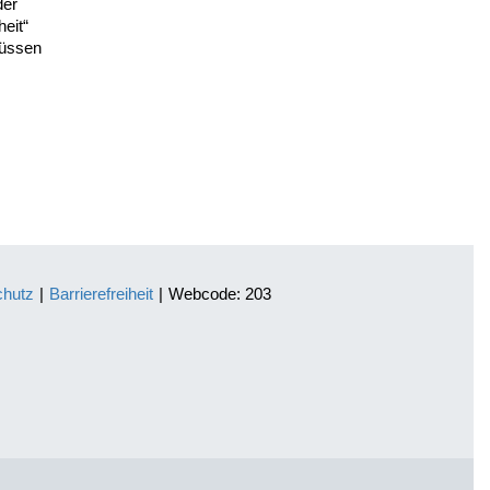
der
heit“
müssen
chutz
|
Barrierefreiheit
|
Webcode: 203