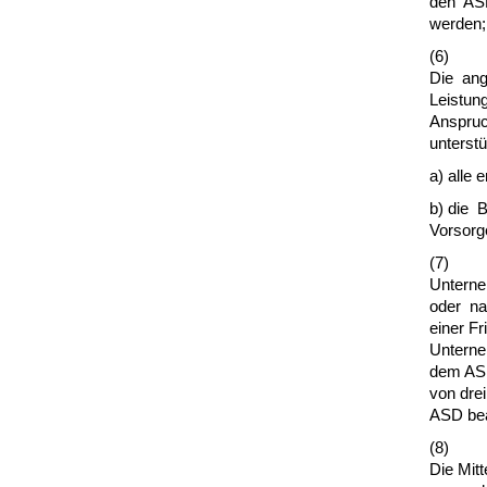
den ASD
werden;
(6)
Die ang
Leistun
Anspruc
unterst
a) alle 
b) die 
Vorsorg
(7)
Unterne
oder n
einer Fr
Unterne
dem ASi
von dre
ASD bea
(8)
Die Mit