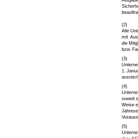
Sicherhe
beauftra
(2)
Alle Un
mit Au
die Mitg
bzw. Fac
(3)
Unterne
1. Janua
ausreic
(4)
Unterne
soweit 
Weise er
Jahrese
Vorausse
(5)
Unterne