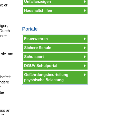
Unfallanzeigen
r; er
Haushaltshilfen
igen,
Portale
 Durch
rzte
Feuerwehren
Sichere Schule
 sie am
Schulsport
DGUV-Schulportal
Gefährdungsbeurteilung
freit,
psychische Belastung
andere
m
die
uss an