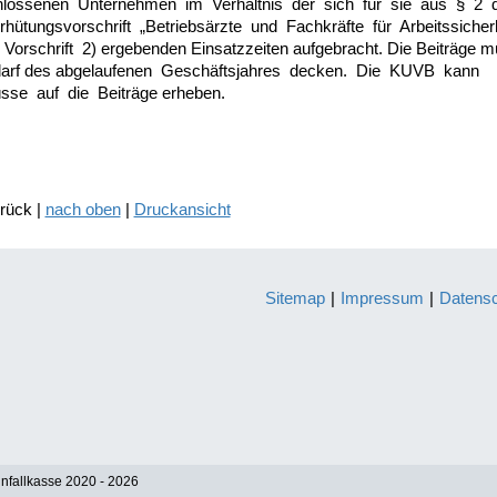
lossenen Unternehmen im Verhältnis der sich für sie aus § 2 
erhütungsvorschrift „Betriebsärzte und Fachkräfte für Arbeitssicher
orschrift 2) ergebenden Einsatzzeiten aufgebracht. Die Beiträge 
arf des abgelaufenen Geschäftsjahres decken. Die KUVB kann
sse auf die Beiträge erheben.
urück |
nach oben
|
Druckansicht
Sitemap
|
Impressum
|
Datens
nfallkasse 2020 - 2026