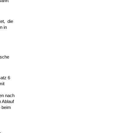
währt
t, die
n in
ische
satz 6
mit
ten nach
 Ablauf
e beim