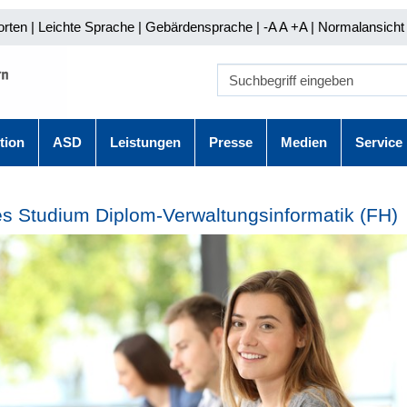
orten
|
Leichte Sprache
|
Gebärdensprache
| -A A
+A |
Normalansicht 
tion
ASD
Leistungen
Presse
Medien
Service
s Studium Diplom-Verwaltungsinformatik (FH)