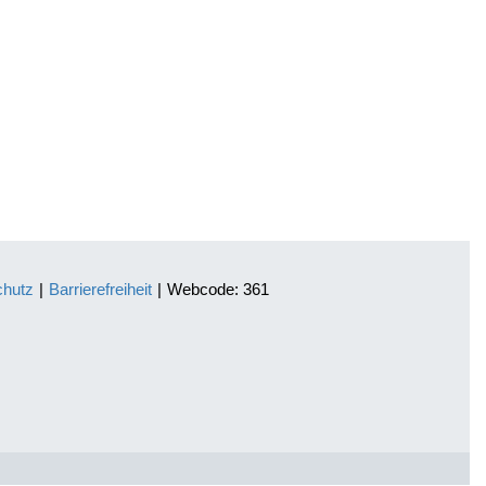
chutz
|
Barrierefreiheit
|
Webcode: 361