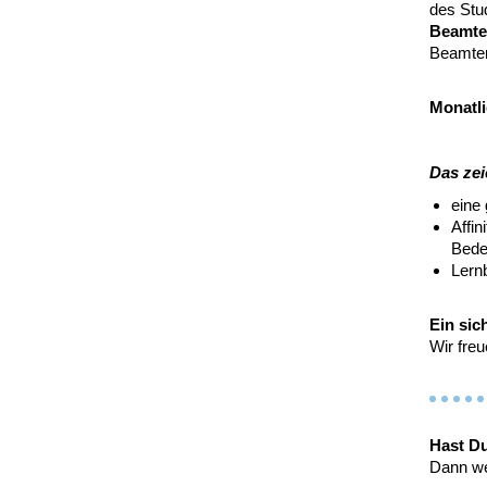
des Stu
Beamte
Beamten
Monatl
Das zei
eine
Affin
Bedeu
Lernb
Ein sic
Wir fre
Hast D
Dann we