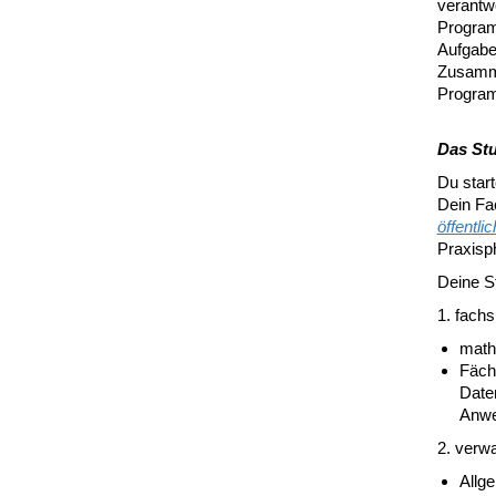
verantwo
Program
Aufgabe
Zusamme
Program
Das St
Du star
Dein Fa
öffentli
Praxisp
Deine S
1. fachs
math
Fäch
Date
Anwe
2. verw
Allg