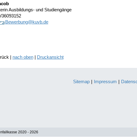
acob
terin Ausbildungs- und Studiengänge
89/36093152
Bewerbung@
kuvb.de
urück |
nach oben
|
Druckansicht
Sitemap
|
Impressum
|
Datens
nfallkasse 2020 - 2026