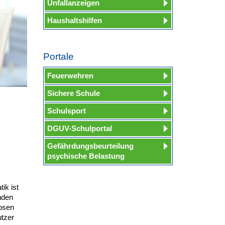
Unfallanzeigen
Haushaltshilfen
Portale
Feuerwehren
Sichere Schule
Schulsport
DGUV-Schulportal
Gefährdungsbeurteilung
psychische Belastung
ik ist
nden
losen
tzer