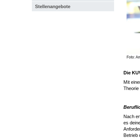
Stellenangebote
Foto: A
Die KUV
Mit ein
Theorie 
Berufli
Nach er
es dein
Anforde
Betrieb