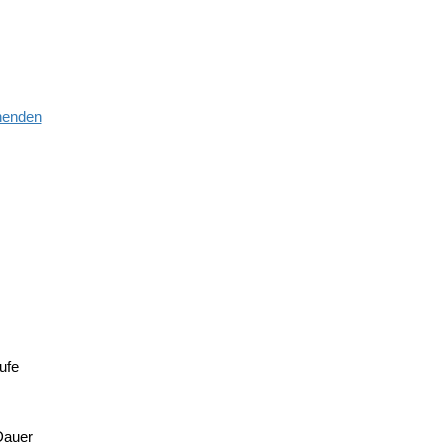
henden
ufe
Dauer