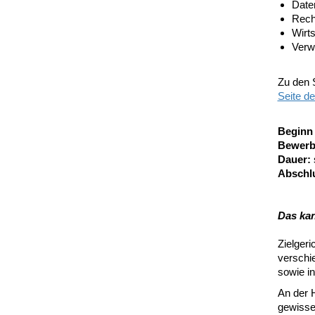
Date
Recht
Wirts
Verw
Zu den 
Seite de
Beginn
Bewerb
Dauer:
Abschl
Das kan
Zielgeri
verschie
sowie in
An der 
gewisse