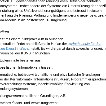
rtlich. Du gewährleistest den reibungslosen Betrieb der zentralen
msysteme, insbesondere der Systeme zur Unterstützung der spezif
nstellung eines Unfallversicherungsträgers und betreust in diesem
nhang die Planung, Prüfung und Implementierung neuer bzw. geänd
m-Module in die bestehende IT-Umgebung.
udium
test mit einem Kurzpraktikum in München.
chstudium findet anschließend in Hof an der
Hochschule für den
chen Dienst in Bayern
statt. Es wird ergänzt durch abwechslungsreich
hasen bei der KUVB in München.
tudieninhalte bestehen aus:
pezifischen Informatikkenntnissen:
ematische, betriebswirtschaftliche und physikalische Grundlagen
er der Kerninformatik: Informationsstrukturen, Programmiersprachen
nverarbeitungssysteme, ingenieurmäßige Entwicklung von
ndungssystemen
altungswissenschaftlichen Grundlagen, z.B.
emeines Staats- und Verwaltungsrecht