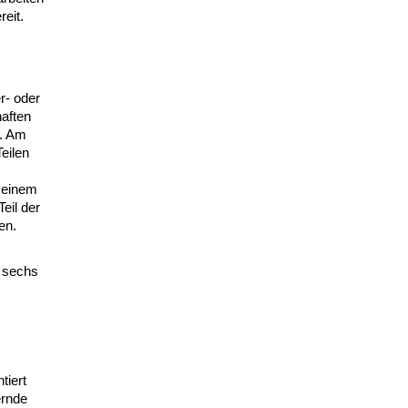
eit.
r- oder
aften
t. Am
eilen
n einem
eil der
en.
s sechs
tiert
ernde