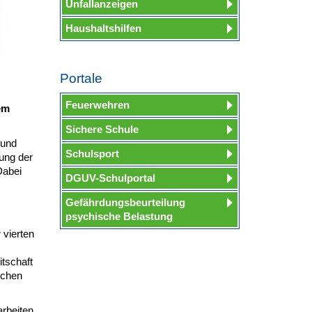
Unfallanzeigen
Haushaltshilfen
Portale
Feuerwehren
em
Sichere Schule
 und
Schulsport
ung der
Dabei
DGUV-Schulportal
Gefährdungsbeurteilung
psychische Belastung
 vierten
tschaft
nchen
arbeiten