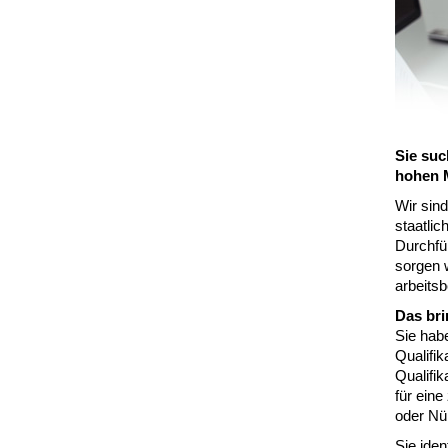
Sie suc
hohen 
Wir sin
staatli
Durchfü
sorgen w
arbeits
Das bri
Sie hab
Qualifik
Qualifik
für eine
oder Nü
Sie iden