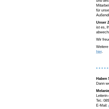
und des
Mitarbe
für unse
Außendi
Unser Z
ist es, 
abwechs
Wir fre
Weitere 
hier
.
Haben S
Dann we
Melanie
Leiterin
Tel.: 0
E-Mail: