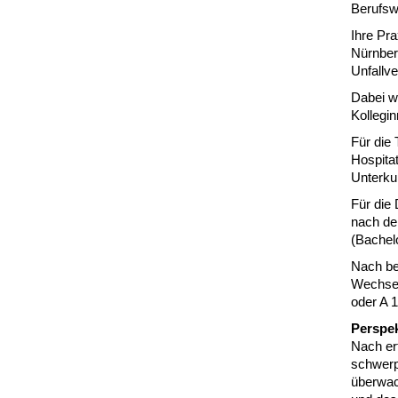
Berufswe
Ihre Pr
Nürnber
Unfallv
Dabei w
Kollegin
Für die
Hospitat
Unterkun
Für die
nach de
(Bachelo
Nach be
Wechsel
oder A 
Perspek
Nach er
schwerp
überwac