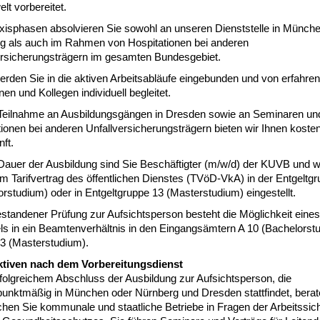
lt vorbereitet.
axisphasen absolvieren Sie sowohl an unseren Dienststelle in Münch
g als auch im Rahmen von Hospitationen bei anderen
ersicherungsträgern im gesamten Bundesgebiet.
erden Sie in die aktiven Arbeitsabläufe eingebunden und von erfahre
nen und Kollegen individuell begleitet.
 Teilnahme an Ausbildungsgängen in Dresden sowie an Seminaren un
ionen bei anderen Unfallversicherungsträgern bieten wir Ihnen kosten
ft.
 Dauer der Ausbildung sind Sie Beschäftigter (m/w/d) der KUVB und 
m Tarifvertrag des öffentlichen Dienstes (TVöD-VkA) in der Entgeltg
rstudium) oder in Entgeltgruppe 13 (Masterstudium) eingestellt.
standener Prüfung zur Aufsichtsperson besteht die Möglichkeit eines
s in ein Beamtenverhältnis in den Eingangsämtern A 10 (Bachelorst
13 (Masterstudium).
tiven nach dem Vorbereitungsdienst
folgreichem Abschluss der Ausbildung zur Aufsichtsperson, die
unktmäßig in München oder Nürnberg und Dresden stattfindet, berat
hen Sie kommunale und staatliche Betriebe in Fragen der Arbeitssich