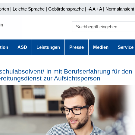
orten
|
Leichte Sprache
|
Gebärdensprache
| -A A
+A |
Normalansicht 
tion
ASD
Leistungen
Presse
Medien
Service
chulabsolvent/-in mit Berufserfahrung für den
reitungsdienst zur Aufsichtsperson