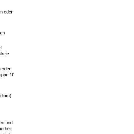
en oder
nen
d
freie
werden
ruppe 10
udium)
en und
erheit