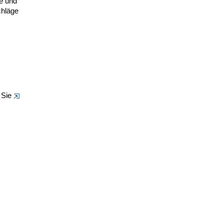
e und
chläge
n Sie