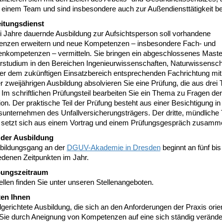
 einem Team und sind insbesondere auch zur Außendiensttätigkeit ber
itungsdienst
i Jahre dauernde Ausbildung zur Aufsichtsperson soll vorhandene
nzen erweitern und neue Kompetenzen – insbesondere Fach- und
nkompetenzen – vermitteln. Sie bringen ein abgeschlossenes Maste
rstudium in den Bereichen Ingenieurwissenschaften, Naturwissensch
ner dem zukünftigen Einsatzbereich entsprechenden Fachrichtung mi
 zweijährigen Ausbildung absolvieren Sie eine Prüfung, die aus drei T
 Im schriftlichen Prüfungsteil bearbeiten Sie ein Thema zu Fragen der
on. Der praktische Teil der Prüfung besteht aus einer Besichtigung i
sunternehmen des Unfallversicherungsträgers. Der dritte, mündliche T
 setzt sich aus einem Vortrag und einem Prüfungsgespräch zusamm
 der Ausbildung
bildungsgang an der
DGUV-Akademie in Dresden
beginnt an fünf bi
edenen Zeitpunkten im Jahr.
ungszeitraum
ellen finden Sie unter unseren Stellenangeboten.
ten Ihnen
lgerichtete Ausbildung, die sich an den Anforderungen der Praxis orien
 Sie durch Aneignung von Kompetenzen auf eine sich ständig veränd