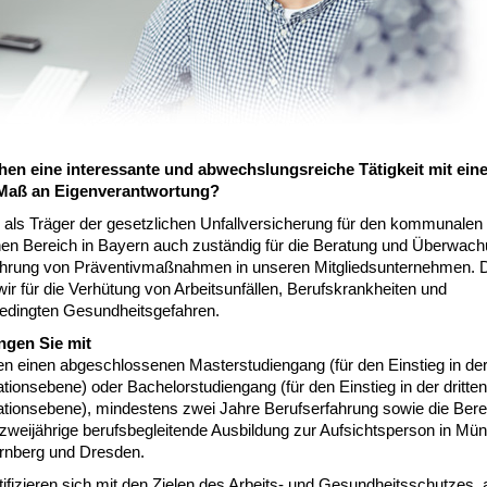
hen eine interessante und abwechslungsreiche Tätigkeit mit ein
Maß an Eigenverantwortung?
d als Träger der gesetzlichen Unfallversicherung für den kommunalen
chen Bereich in Bayern auch zuständig für die Beratung und Überwach
hrung von Präventivmaßnahmen in unseren Mitgliedsunternehmen. 
ir für die Verhütung von Arbeitsunfällen, Berufskrankheiten und
bedingten Gesundheitsgefahren.
ngen Sie mit
en einen abgeschlossenen Masterstudiengang (für den Einstieg in der
ationsebene) oder Bachelorstudiengang (für den Einstieg in der dritten
ationsebene), mindestens zwei Jahre Berufserfahrung sowie die Berei
 zweijährige berufsbegleitende Ausbildung zur Aufsichtsperson in Mü
rnberg und Dresden.
tifizieren sich mit den Zielen des Arbeits- und Gesundheitsschutzes, 