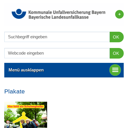
OK
OK
Menü ausklappen
Plakate