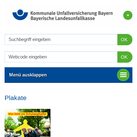
OK
OK
Menü ausklappen
Plakate