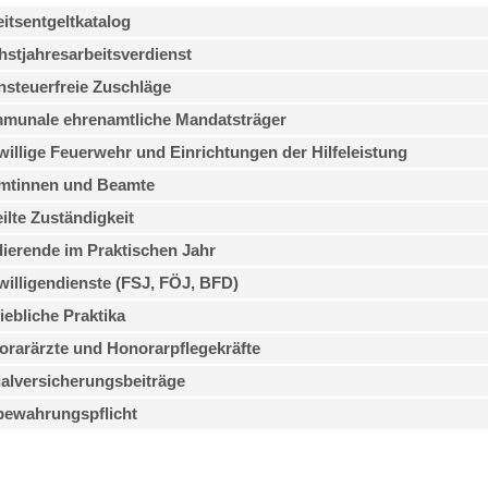
itsentgeltkatalog
stjahresarbeitsverdienst
steuerfreie Zuschläge
munale ehrenamtliche Mandatsträger
willige Feuerwehr und Einrichtungen der Hilfeleistung
mtinnen und Beamte
ilte Zuständigkeit
ierende im Praktischen Jahr
willigendienste (FSJ, FÖJ, BFD)
iebliche Praktika
rarärzte und Honorarpflegekräfte
alversicherungsbeiträge
bewahrungspflicht