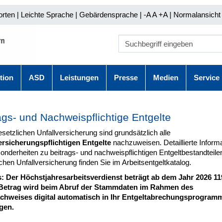
orten
|
Leichte Sprache
|
Gebärdensprache
| -A A
+A |
Normalansicht 
tion
ASD
Leistungen
Presse
Medien
Service
ags- und Nachweispflichtige Entgelte
esetzlichen Unfallversicherung sind grundsätzlich alle
ersicherungspflichtigen Entgelte
nachzuweisen. Detaillierte Inform
nderheiten zu beitrags- und nachweispflichtigen Entgeltbestandteilen
chen Unfallversicherung finden Sie im Arbeitsentgeltkatalog.
: Der Höchstjahresarbeitsverdienst beträgt ab dem Jahr 2026 119
Betrag wird beim Abruf der Stammdaten im Rahmen des
hweises digital automatisch in Ihr Entgeltabrechungsprogram
gen.