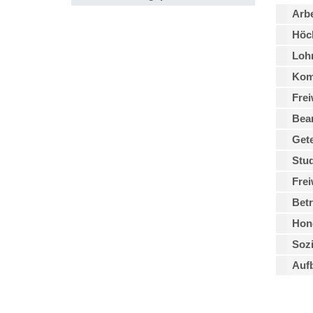
Arbe
Höch
Lohn
Kom
Frei
Bea
Gete
Stud
Frei
Betr
Hono
Sozi
Auf