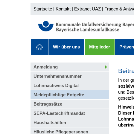
Startseite
|
Kontakt
|
Extranet UAZ
|
Fragen & Antw
Wir über uns
Mitglieder
Präven
Anmeldung
Beitr
Unternehmensnummer
In der g
Lohnnachweis Digital
sozialv
und Beso
Meldepflichtige Entgelte
gesetzli
Beitragssätze
Hinweis
Dieser 
SEPA-Lastschriftmandat
Lohnnac
Haushaltshilfen
übertra
Häusliche Pflegepersonen