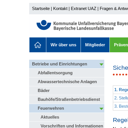
Startseite
|
Kontakt
|
Extranet UAZ
|
Fragen & Antw
Wir über uns
Mitglieder
Präven
Betriebe und Einrichtungen
Siche
Abfallentsorgung
Abwassertechnische Anlagen
1. Reg
Bäder
2. Ste
Bauhöfe/Straßenbetriebsdienst
3. Bes
Feuerwehren
Aktuelles
Regel
Vorschriften und Informationen