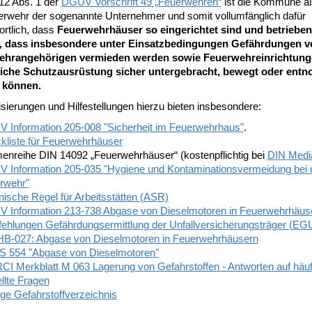
12 Abs. 1 der
DGUV Vorschrift 49 „Feuerwehren“
ist die Kommune al
erwehr der sogenannte Unternehmer und somit vollumfänglich dafür
ortlich, dass
Feuerwehrhäuser so eingerichtet sind und betrieben
, dass insbesondere unter Einsatzbedingungen Gefährdungen v
ehrangehörigen vermieden werden sowie Feuerwehreinrichtung
iche Schutzausrüstung sicher untergebracht, bewegt oder ent
 können.
sierungen und Hilfestellungen hierzu bieten insbesondere:
 Information 205-008 "Sicherheit im Feuerwehrhaus"
.
kliste für Feuerwehrhäuser
enreihe DIN 14092 „Feuerwehrhäuser“ (kostenpflichtig bei
DIN Medi
 Information 205-035 "Hygiene und Kontaminationsvermeidung bei 
rwehr"
nische Regel für Arbeitsstätten (ASR)
 Information 213-738 Abgase von Dieselmotoren in
Feuerwehrhäus
ehlungen Gefährdungsermittlung der Unfallversicherungsträger (EG
B-027: Abgase von Dieselmotoren in Feuerwehrhäusern
 554 "Abgase von Dieselmotoren"
CI Merkblatt M 063 Lagerung von Gefahrstoffen - Antworten auf häuf
llte Fragen
ge Gefahrstoffverzeichnis