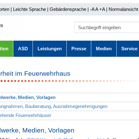
orten
|
Leichte Sprache
|
Gebärdensprache
| -A A
+A |
Normalansicht 
tion
ASD
Leistungen
Presse
Medien
Service
rheit im Feuerwehrhaus
elwerke, Medien, Vorlagen
llungnahmen, Bauberatung, Ausnahmegenehmigungen
tehende Feuerwehrhäuser
werke, Medien, Vorlagen