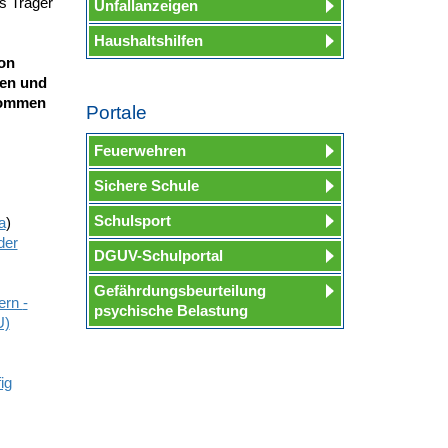
s Träger
Unfallanzeigen
Haushaltshilfen
on
en und
nommen
Portale
Feuerwehren
Sichere Schule
Schulsport
a
)
der
DGUV-Schulportal
Gefährdungsbeurteilung
ern
-
psychische Belastung
U)
ig