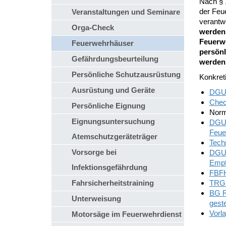
Nach § 
der Feu
Veranstaltungen und Seminare
verantw
Orga-Check
werden
Feuerw
Feuerwehrhäuser
persönl
Gefährdungsbeurteilung
werden
Persönliche Schutzausrüstung
Konkreti
Ausrüstung und Geräte
DGUV
Chec
Persönliche Eignung
Norm
Eignungsuntersuchung
DGUV
Feue
Atemschutzgeräteträger
Tech
Vorsorge bei
DGUV
Empf
Infektionsgefährdung
FBFH
Fahrsicherheitstraining
TRGS
BG R
Unterweisung
geste
Vorla
Motorsäge im Feuerwehrdienst