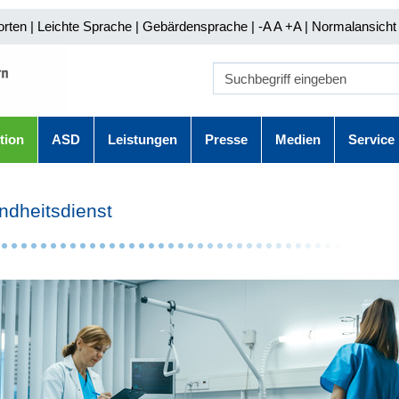
orten
|
Leichte Sprache
|
Gebärdensprache
| -A A
+A |
Normalansicht 
tion
ASD
Leistungen
Presse
Medien
Service
dheitsdienst