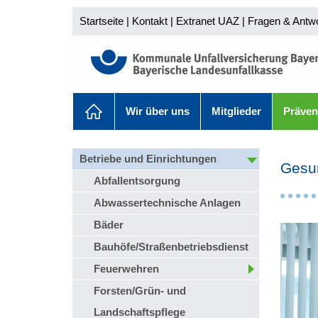
Startseite
|
Kontakt
|
Extranet UAZ
|
Fragen & Antw
Wir über uns
Mitglieder
Präven
Betriebe und Einrichtungen
Gesun
Abfallentsorgung
Abwassertechnische Anlagen
Bäder
Bauhöfe/Straßenbetriebsdienst
Feuerwehren
Forsten/Grün- und
Landschaftspflege