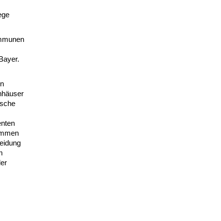
ege
Kommunen
Bayer.
en
nhäuser
ische
enten
kommen
eidung
m
der