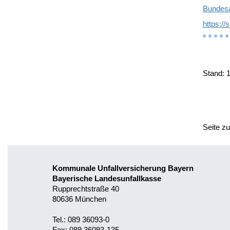
Bundesa
https://
Stand: 
Seite z
Kommunale Unfallversicherung Bayern
Bayerische Landesunfallkasse
Rupprechtstraße 40
80636 München
Tel.: 089 36093-0
Fax: 089 36093-135