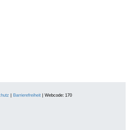
chutz
|
Barrierefreiheit
|
Webcode: 170