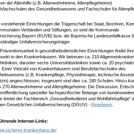
n der Altenhilfe (z.B. Altenwohnheime, Altenpflegeheime)
fsfachschulen des Gesundheitswesens und Fachschulen für Altenpfl
ür vorstehende Einrichtungen die Trägerschaft bei Staat, Bezirken, 
mmunalen Verbänden und Stiftungen, so sind die Kommunale
ersicherung Bayern (KUVB) bzw. die Bayerische Landesunfallkasse (
ständiger Unfallversicherungsträger.
räventionsarbeit in gesundheitsdienstlichen Einrichtungen findet ihr
unkt in den Krankenhäusern. Wir betreuen ca. 210 Allgemeinkranke
kliniken, darunter sechs Universitätskliniken sowie ca. 20 psychiatr
n. Einer Vielzahl von Krankenhäusern sind Berufsfachschulen des
eitswesens (z.B. Krankenpflege, Physiotherapie, technische Assist
izin) angeschlossen, insgesamt sind dies ca. 180 Schulen. Hinzu 
s 270 Altenwohnheime und Altenpflegeheime. Die Diskussion, Entsch
eröffentlichung spezieller fachspezifischer Belange von bundesweite
e leistet der Fachbereich „Gesundheitsdienst und Wohlfahrtspflege“ 
en Gesetzlichen Unfallversicherung (DGUV) -
Regelwerk
.
ührende Internet-Links:
www.sicheres-krankenhaus.de/