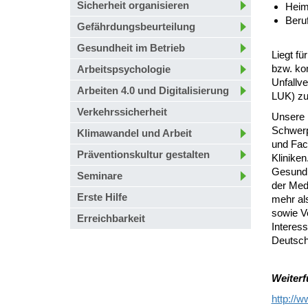
Sicherheit organisieren
Heime
Beru
Gefährdungsbeurteilung
Gesundheit im Betrieb
Liegt f
bzw. ko
Arbeitspsychologie
Unfallv
Arbeiten 4.0 und Digitalisierung
LUK) zu
Verkehrssicherheit
Unsere P
Schwerp
Klimawandel und Arbeit
und Fach
Präventionskultur gestalten
Klinike
Gesundh
Seminare
der Med
Erste Hilfe
mehr al
sowie V
Erreichbarkeit
Interess
Deutsch
Weiterf
http://