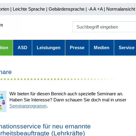
orten
|
Leichte Sprache
|
Gebärdensprache
| -A A
+A |
Normalansicht 
tion
ASD
Leistungen
Presse
Medien
Service
nare
Wir bieten für diesen Bereich auch spezielle Seminare an.
Haben Sie Interesse? Dann schauen Sie doch mal in unser
Seminarprogramm
.
mationsservice für neu ernannte
rheitsbeauftragte (Lehrkräfte)