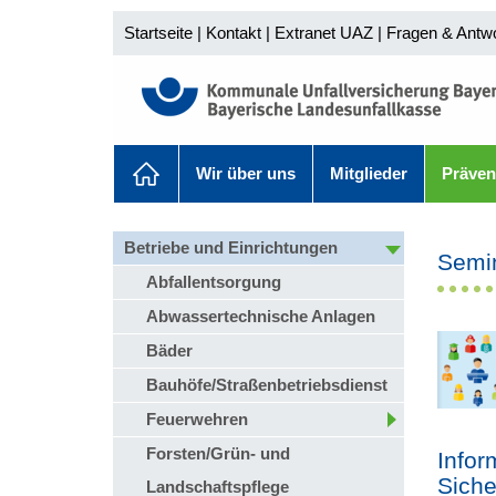
Startseite
|
Kontakt
|
Extranet UAZ
|
Fragen & Antw
Wir über uns
Mitglieder
Präven
Betriebe und Einrichtungen
Semi
Abfallentsorgung
Abwassertechnische Anlagen
Bäder
Bauhöfe/Straßenbetriebsdienst
Feuerwehren
Forsten/Grün- und
Infor
Siche
Landschaftspflege