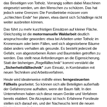
das Beseitigen von Totholz. Vorrangig sollten dabei Maschinen
eingesetzt werden, um den Menschen zu schützen. Das hat
jedoch seine Grenzen: Die Forstbetriebe müssen vom
„schlechten Ende“ her planen, etwa damit sich Schädlinge nicht
weiter ausbreiten können.
Das führt zu mehr kurzfristigen Einsätzen auf kleiner Fläche.
Gleichzeitig ist die
motormanuelle Waldarbeit
deutlich
anspruchsvoller geworden: etwa bei Arbeiten unter Totholz im
Kronenraum oder beim Fällen, weil sich abgestorbene Bäume
dabei anders verhalten als gesunde. Es besteht jederzeit die
Gefahr, von abgestorbenen Ästen und Baumteilen getroffen zu
werden. Das stellt neue Anforderungen an die Eigensicherung.
Statt der bisherigen „Regelfälltechnik“ kommt verstärkt die
„Sicherheitsfälltechnik“
zum Einsatz, in Kombination mit
neuen Techniken und Arbeitsverfahren.
Heute wird idealerweise mithilfe eines
ferngesteuerten
Fällkeils
gearbeitet. So können sich alle Beteiligten außerhalb
der Gefahrenzone aufhalten, wenn der Baum fällt. In den
Unternehmen haben sich diese neuen Geräte und Verfahren
bereits etabliert. Die Akzeptanz ist hoch: Erfahrene Forstleute
stellen sich darauf ein, und der Nachwuchs lernt die neuen