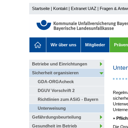
Startseite
|
Kontakt
|
Extranet UAZ
|
Fragen & Antw
Wir über uns
Mitglieder
Präven
Betriebe und Einrichtungen
Unte
Sicherheit organisieren
GDA-ORGAcheck
DGUV Vorschrift 2
Regelmä
sicherhe
Richtlinien zum ASiG - Bayern
Unterwe
Unterweisung
Unterne
Gefährdungsbeurteilung
» Pflic
Gesundheit im Betrieb
Die Orga