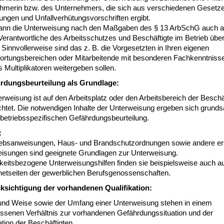
hmerin bzw. des Unternehmers, die sich aus verschiedenen Gesetze
ngen und Unfallverhütungsvorschriften ergibt.
ann die Unterweisung nach den Maßgaben des § 13 ArbSchG auch a
Verantwortliche des Arbeitsschutzes und Beschäftigte im Betrieb übe
Sinnvollerweise sind das z. B. die Vorgesetzten in Ihren eigenen
ortungsbereichen oder Mitarbeitende mit besonderen Fachkenntnisse
s Multiplikatoren weitergeben sollen.
rdungsbeurteilung als Grundlage:
rweisung ist auf den Arbeitsplatz oder den Arbeitsbereich der Beschä
htet. Die notwendigen Inhalte der Unterweisung ergeben sich grundsä
 betriebsspezifischen Gefährdungsbeurteilung.
:
iebsanweisungen, Haus- und Brandschutzordnungen sowie andere ers
isungen sind geeignete Grundlagen zur Unterweisung.
gkeitsbezogene Unterweisungshilfen finden sie beispielsweise auch a
rnetseiten der gewerblichen Berufsgenossenschaften.
ksichtigung
der vorhandenen Qualifikation:
 und Weise sowie der Umfang einer Unterweisung stehen in einem
senen Verhältnis zur vorhandenen Gefährdungssituation und der
ation der Beschäftigten.