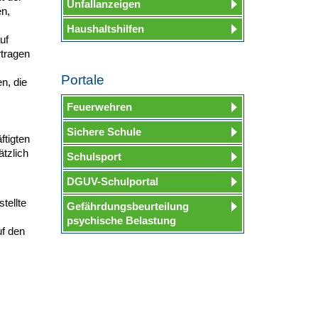
Unfallanzeigen
n,
Haushaltshilfen
uf
rtragen
Portale
n, die
Feuerwehren
Sichere Schule
ftigten
tzlich
Schulsport
DGUV-Schulportal
tellte
Gefährdungsbeurteilung
psychische Belastung
uf den