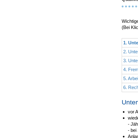
Wichtig
(Bei Kli
1. Unt
2. Unte
3. Unt
4. Fre
5. Arb
6. Rech
Unte
vor 
wied
- Jäh
- bei
Anla