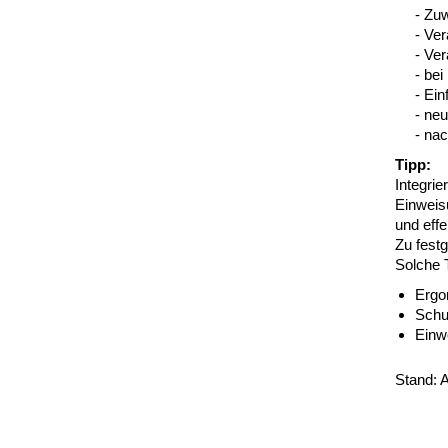
- Zuw
- Ve
- Ve
- bei
- Ein
- ne
- nac
Tipp:
Integri
Einweis
und effe
Zu festg
Solche 
Ergo
Schu
Einw
Stand: 