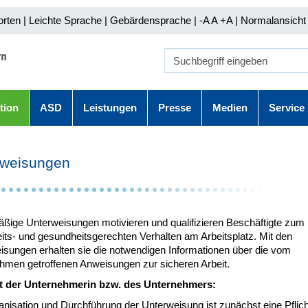
orten
|
Leichte Sprache
|
Gebärdensprache
| -A A
+A |
Normalansicht 
tion
ASD
Leistungen
Presse
Medien
Service
rweisungen
ßige Unterweisungen motivieren und qualifizieren Beschäftigte zum
its- und gesundheitsgerechten Verhalten am Arbeitsplatz. Mit den
isungen erhalten sie die notwendigen Informationen über die vom
hmen getroffenen Anweisungen zur sicheren Arbeit.
ht der Unternehmerin bzw. des Unternehmers:
nisation und Durchführung der Unterweisung ist zunächst eine Pflich