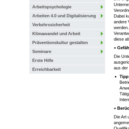
Unterne
Arbeitspsychologie
Verordnu
Arbeiten 4.0 und Digitalisierung
Dabei k
andere 
Verkehrssicherheit
werden. 
Verantw
Klimawandel und Arbeit
diese al
Präventionskultur gestalten
» Gefäh
Seminare
Die Unte
Erste Hilfe
ausgeric
aus der
Erreichbarkeit
Tipp
Betr
Anwe
Täti
Inte
»
Berüc
Die Art
angemes
Qualifik