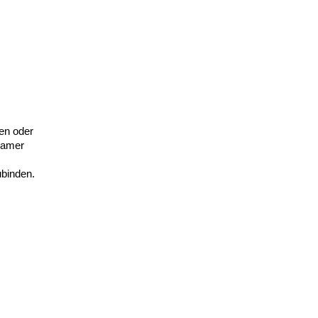
en oder
samer
ubinden.