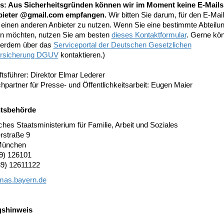
s: Aus Sicherheitsgründen können wir im Moment keine E-Mails
bieter @gmail.com empfangen.
Wir bitten Sie darum, für den E-Mail
 einen anderen Anbieter zu nutzen. Wenn Sie eine bestimmte Abteilu
en möchten, nutzen Sie am besten
dieses Kontaktformular
. Gerne kö
erdem über das
Serviceportal der Deutschen Gesetzlichen
ersicherung DGUV
kontaktieren.)
tsführer: Direktor Elmar Lederer
partner für Presse- und Öffentlichkeitsarbeit: Eugen Maier
htsbehörde
hes Staatsministerium für Familie, Arbeit und Soziales
rstraße 9
München
89) 126101
89) 12611122
mas.bayern.de
gshinweis