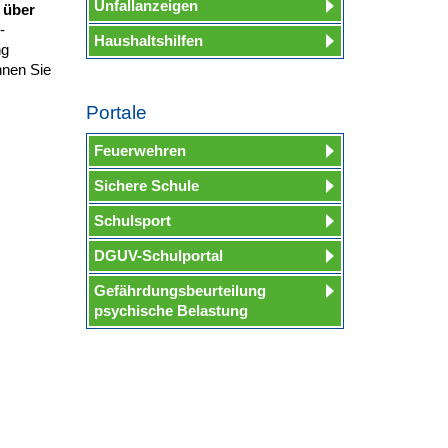
Unfallanzeigen
 über
-
Haushaltshilfen
ng
nnen Sie
Portale
Feuerwehren
Sichere Schule
Schulsport
DGUV-Schulportal
Gefährdungsbeurteilung
psychische Belastung