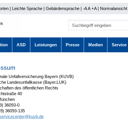
orten
|
Leichte Sprache
|
Gebärdensprache
| -A A
+A |
Normalansicht 
tion
ASD
Leistungen
Presse
Medien
Service
essum
le Unfallversicherung Bayern (KUVB)
che Landesunfallkasse (Bayer.LUK)
chaften des öffentlichen Rechts
htstraße 40
München
89) 36093-0
89) 36093-135
servicecenter@
kuvb.de