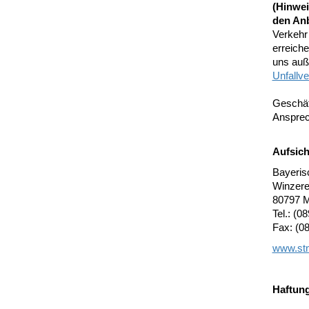
(Hinwei
den An
Verkehr
erreich
uns auß
Unfallv
Geschäf
Ansprech
Aufsic
Bayerisc
Winzere
80797 
Tel.: (0
Fax: (0
www.st
Haftun