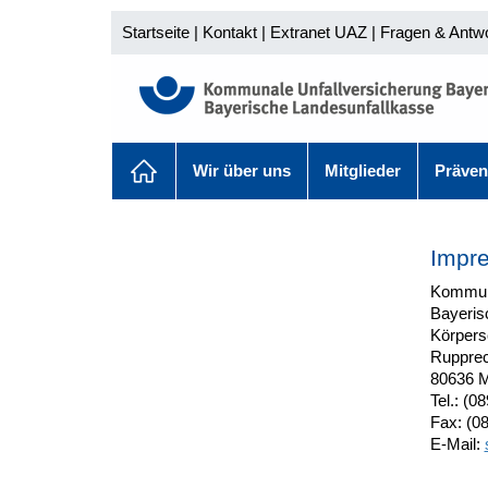
Startseite
|
Kontakt
|
Extranet UAZ
|
Fragen & Antw
Wir über uns
Mitglieder
Präven
Impr
Kommuna
Bayeris
Körpers
Rupprec
80636 
Tel.: (0
Fax: (0
E-Mail: