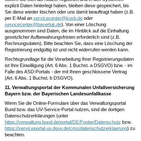
explizit Daten hinterlegt haben, bleiben diese gespeichert, bis
Sie diese wieder löschen oder uns damit beauftragt haben (z.B.
per E-Mail an
servicecenter@
kuvb.de
oder
servicecenter@
bayerluk.de
). Von einer Löschung
ausgenommen sind Daten, die im Hinblick auf die Einhaltung
gesetzlicher Aufbewahrungsfristen erforderlich sind (z.B.
Rechnungsdaten). Bitte beachten Sie, dass eine Löschung der
Registrierung endgültig ist und nicht widerrufen werden kann.
Rechtsgrundlage für die Verarbeitung Ihrer Registrierungsdaten
ist Ihre Einwilligung (Art. 6 Abs. 1 Buchst. a DSGVO) bzw. - im
Falle des ASD-Portals - der mit Ihnen geschlossene Vertrag
(Art. 6 Abs. 1 Buchst. b DSGVO).
11. Verwaltungsportal der Kommunalen Unfallversicherung
Bayern bzw. der Bayerischen Landesunfallkasse
Wenn Sie die Online-Formulare über das Verwaltungsportal
Bund bzw. das UV-Service-Portal nutzen, sind die dortigen
Datenschutzerklärungen (unter
https://verwaltung.bund.de/portal/DE/Footer/Datenschutz
bzw.
https://serviceportal-uv.dguv.de/cms/datenschutzerklaerung
) zu
beachten.