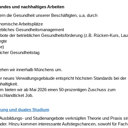
ndes und nachhaltiges Arbeiten
ern die Gesundheit unserer Beschäftigten, u.a. durch
nomische Arbeitsplätze
iebliches Gesundheitsmanagement
ote der betrieblichen Gesundheitsförderung (z.B. Rücken-Kurs, Lauft
egte
e)
licher Gesundheitstag
ehen wir innerhalb Münchens um.
r neues Verwaltungsgebäude entspricht höchsten Standards bei der
altigkeit.
m bieten wir ab Mai 2026 einen 50-prozentigen Zuschuss zum
schlandticket Job.
dung und duales Studium
Ausbildungs- und Studienangebote verknüpfen Theorie und Praxis sin
nder. Hinzu kommen interessante Aufstiegschancen, sowohl für Fach-