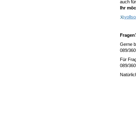
auch fü
Ihr möc
vollso
Fragen
Gerne b
089/360
Für Fra
089/360
Natürli