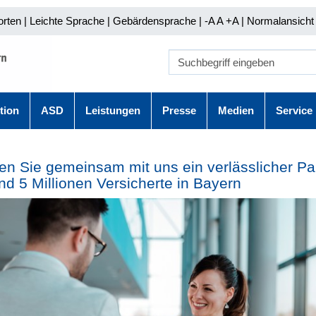
orten
|
Leichte Sprache
|
Gebärdensprache
| -A A
+A |
Normalansicht 
tion
ASD
Leistungen
Presse
Medien
Service
n Sie gemeinsam mit uns ein verlässlicher Pa
und 5 Millionen Versicherte in Bayern