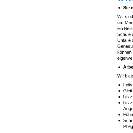
Sie 
Wir sin
um Mens
ein Beis
Schule o
Unfälle
Genesung
können S
eigenver
Arbe
Wir bie
Indiv
Gleit
bis 
bis z
Ange
Führ
Schne
Pfleg