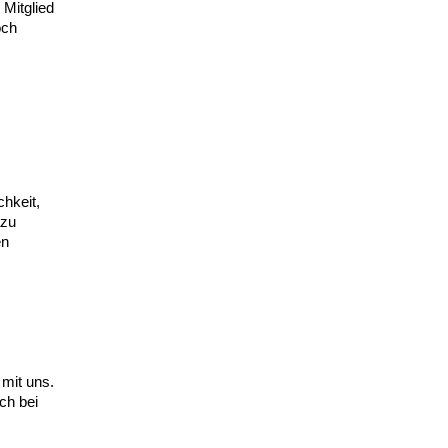
 Mitglied
och
hkeit,
azu
en
 mit uns.
ch bei
s