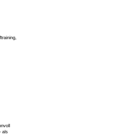
raining,
nvoll
 als