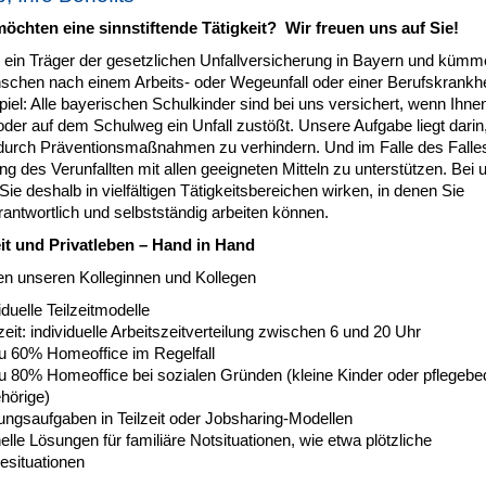
möchten eine sinnstiftende Tätigkeit? Wir freuen uns auf Sie!
d ein Träger der gesetzlichen Unfallversicherung in Bayern und kümm
chen nach einem Arbeits- oder Wegeunfall oder einer Berufskrankhe
piel: Alle bayerischen Schulkinder sind bei uns versichert, wenn Ihnen
der auf dem Schulweg ein Unfall zustößt. Unsere Aufgabe liegt darin
 durch Präventionsmaßnahmen zu verhindern. Und im Falle des Falles
 des Verunfallten mit allen geeigneten Mitteln zu unterstützen. Bei 
ie deshalb in vielfältigen Tätigkeitsbereichen wirken, in denen Sie
antwortlich und selbstständig arbeiten können.
it und Privatleben – Hand in Hand
ten unseren Kolleginnen und Kollegen
iduelle Teilzeitmodelle
zeit: individuelle Arbeitszeitverteilung zwischen 6 und 20 Uhr
zu 60% Homeoffice im Regelfall
u 80% Homeoffice bei sozialen Gründen (kleine Kinder oder pflegebed
hörige)
ungsaufgaben in Teilzeit oder Jobsharing-Modellen
lle Lösungen für familiäre Notsituationen, wie etwa plötzliche
esituationen