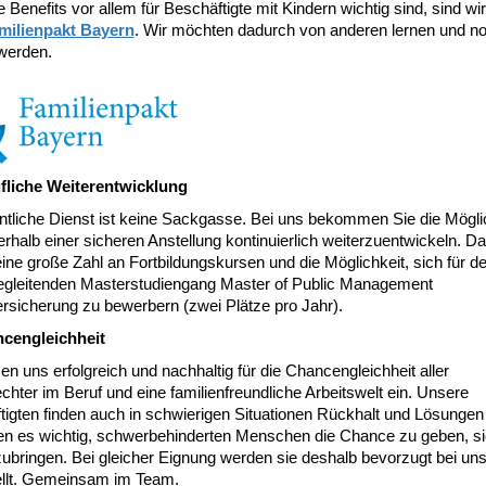
 Benefits vor allem für Beschäftigte mit Kindern wichtig sind, sind wir
milienpakt Bayern
. Wir möchten dadurch von anderen lernen und n
werden.
fliche Weiterentwicklung
ntliche Dienst ist keine Sackgasse. Bei uns bekommen Sie die Möglic
erhalb einer sicheren Anstellung kontinuierlich weiterzuentwickeln. D
ine große Zahl an Fortbildungskursen und die Möglichkeit, sich für d
egleitenden Masterstudiengang Master of Public Management
ersicherung zu bewerbern (zwei Plätze pro Jahr).
cengleichheit
en uns erfolgreich und nachhaltig für die Chancengleichheit aller
hter im Beruf und eine familienfreundliche Arbeitswelt ein. Unsere
igten finden auch in schwierigen Situationen Rückhalt und Lösungen
den es wichtig, schwerbehinderten Menschen die Chance zu geben, si
zubringen. Bei gleicher Eignung werden sie deshalb bevorzugt bei un
ellt. Gemeinsam im Team.