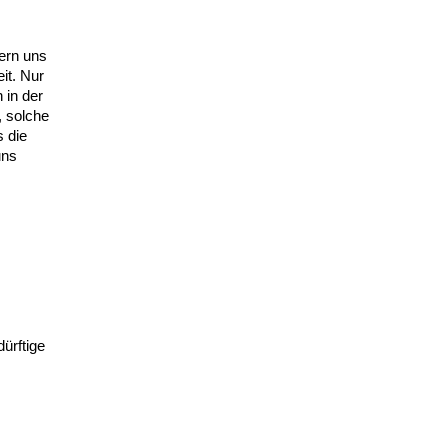
ern uns
it. Nur
 in der
, solche
 die
uns
ürftige