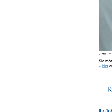
bnenin –
Sie möc
hier
en
Ihr Jo