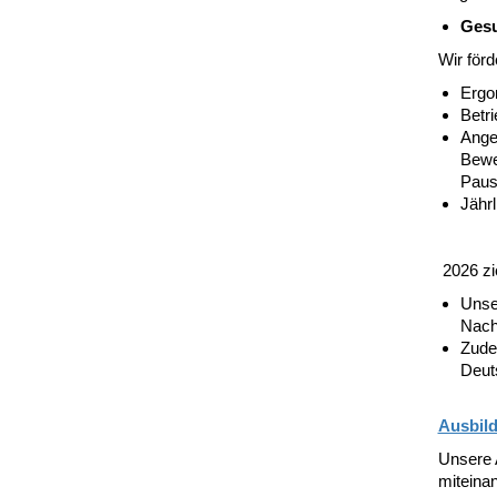
Gesu
Wir förd
Ergo
Betr
Angeb
Bew
Paus
Jähr
2026 zi
Unse
Nachh
Zude
Deut
Ausbil
Unsere 
miteina