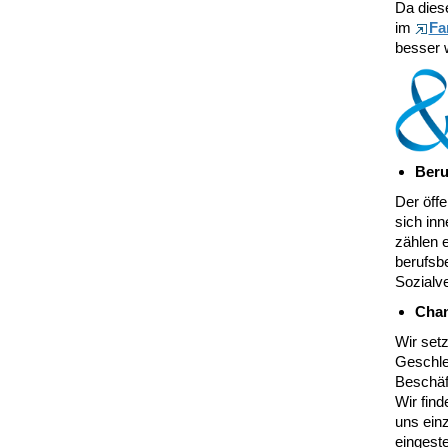
Da diese
im
Fa
besser 
Beru
Der öffe
sich inn
zählen e
berufsb
Sozialv
Chan
Wir setz
Geschlec
Beschäft
Wir fin
uns ein
eingest