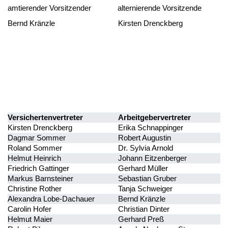
amtierender Vorsitzender alternierende Vorsitzende
Bernd Kränzle Kirsten Drenckberg
Versichertenvertreter
Arbeitgebervertreter
Kirsten Drenckberg
Erika Schnappinger
Dagmar Sommer
Robert Augustin
Roland Sommer
Dr. Sylvia Arnold
Helmut Heinrich
Johann Eitzenberger
Friedrich Gattinger
Gerhard Müller
Markus Barnsteiner
Sebastian Gruber
Christine Rother
Tanja Schweiger
Alexandra Lobe-Dachauer
Bernd Kränzle
Carolin Hofer
Christian Dinter
Helmut Maier
Gerhard Preß