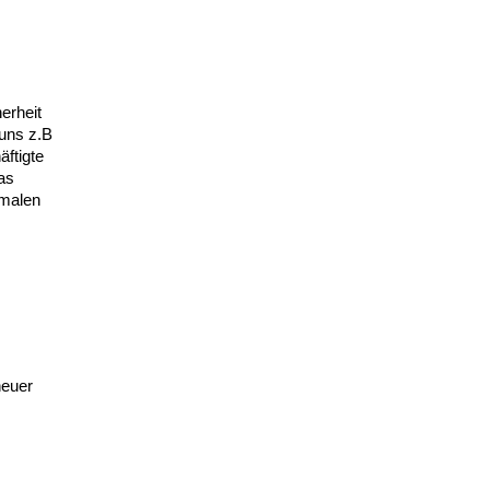
erheit
 uns z.B
ftigte
as
imalen
neuer