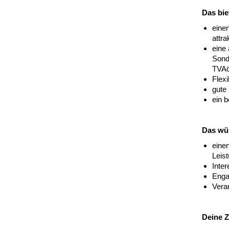
Das bie
eine
attr
eine 
Sonde
TVAö
Flexi
gute
ein 
Das wün
einen
Leist
Inte
Enga
Vera
Deine Z