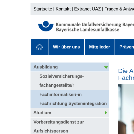
Startseite
|
Kontakt
|
Extranet UAZ
|
Fragen & Antw
Wir über uns
Mitglieder
Präven
Ausbildung
Die A
Sozialversicherungs-
Fachr
fachangestellte/r
Fachinformatiker/-in
Fachrichtung Systemintegration
Studium
Vorbereitungsdienst zur
Aufsichtsperson