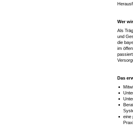
Herausf
Wer wir
Als Trä
und Ges
die baye
im öffen
passiert
Versorg
Das erw
Mitwi
Unte
Unte
Bera
Sys
eine
Prax