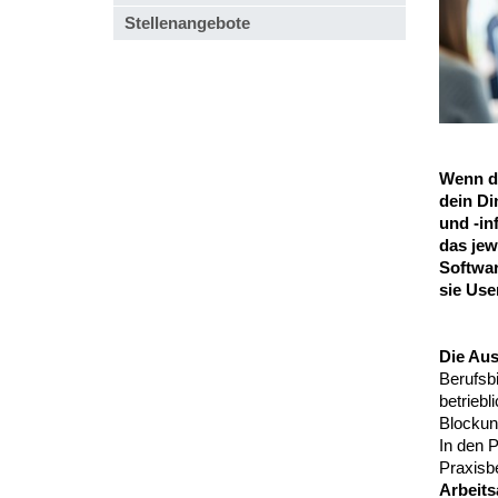
Stellenangebote
Wenn du
dein Di
und -in
das jew
Softwa
sie User
Die Aus
Berufsb
betriebl
Blockun
In den 
Praxisb
Arbeits