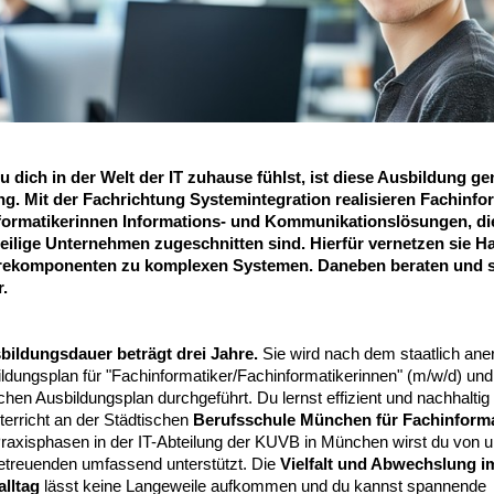
 dich in der Welt der IT zuhause fühlst, ist diese Ausbildung g
ng.
Mit der
Fachrichtung Systemintegration
realisieren Fachinfo
formatikerinnen Informations- und Kommunikationslösungen, di
eilige Unternehmen zugeschnitten sind. Hierfür vernetzen sie H
rekomponenten zu komplexen Systemen. Daneben beraten und 
.
bildungsdauer beträgt drei Jahre.
Sie wird nach dem staatlich ane
ildungsplan für "Fachinformatiker/Fachinformatikerinnen" (m/w/d) un
ichen Ausbildungsplan durchgeführt. Du lernst effizient und nachhaltig
terricht an der Städtischen
Berufsschule München für Fachinforma
Praxisphasen in der IT-Abteilung der KUVB in München wirst du von 
etreuenden umfassend unterstützt. Die
Vielfalt und Abwechslung i
alltag
lässt keine Langeweile aufkommen und du kannst spannende