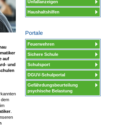
Unfallanzeigen
Haushaltshilfen
Portale
Feuerwehren
enau
rmatiker
Sichere Schule
e auf
ard- und
Schulsport
schulen
DGUV-Schulportal
Gefährdungsbeurteilung
psychische Belastung
rkannten
d dem
 im
tiker
.
unseren
m