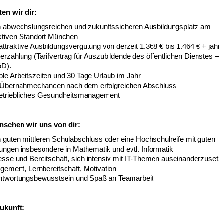
ten wir dir:
n abwechslungsreichen und zukunftssicheren Ausbildungsplatz am
aktiven Standort München
attraktive Ausbildungsvergütung von derzeit 1.368 € bis 1.464 € + jähr
rzahlung (Tarifvertrag für Auszubildende des öffentlichen Dienstes –
D).
ble Arbeitszeiten und 30 Tage Urlaub im Jahr
 Übernahmechancen nach dem erfolgreichen Abschluss
betriebliches Gesundheitsmanagement
schen wir uns von dir:
 guten mittleren Schulabschluss oder eine Hochschulreife mit guten
ungen insbesondere in Mathematik und evtl. Informatik
resse und Bereitschaft, sich intensiv mit IT-Themen auseinanderzuse
gement, Lernbereitschaft, Motivation
ntwortungsbewusstsein und Spaß an Teamarbeit
ukunft: