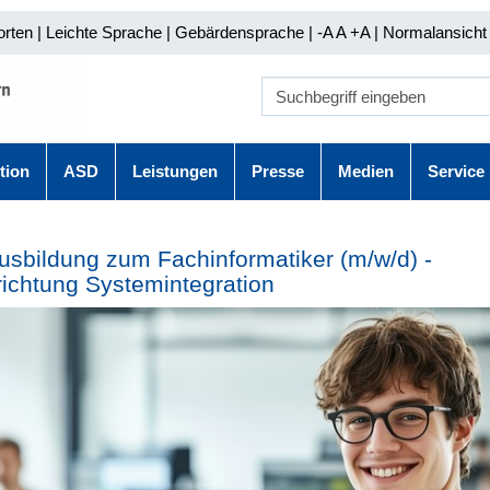
orten
|
Leichte Sprache
|
Gebärdensprache
| -A A
+A |
Normalansicht 
tion
ASD
Leistungen
Presse
Medien
Service
usbildung zum Fachinformatiker (m/w/d) -
ichtung Systemintegration