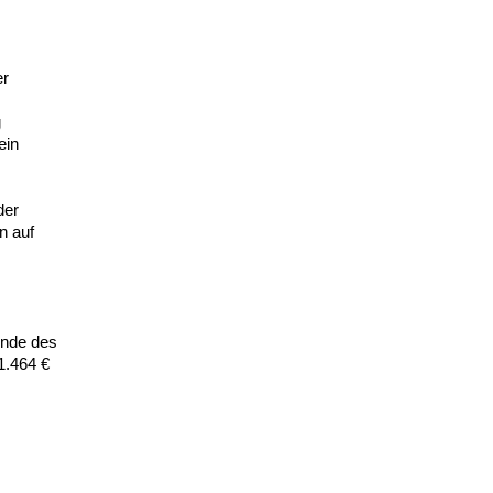
er
g
ein
der
n auf
ende des
1.464 €