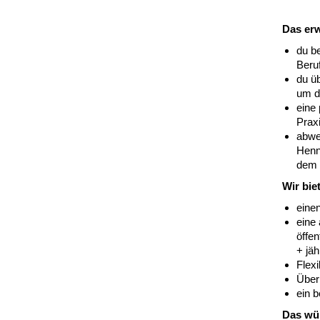
Das erw
du b
Beru
du ü
um da
eine
Prax
abwe
Henn
dem C
Wir bie
eine
eine 
öffen
+ jä
Flexi
Über
ein 
Das wün