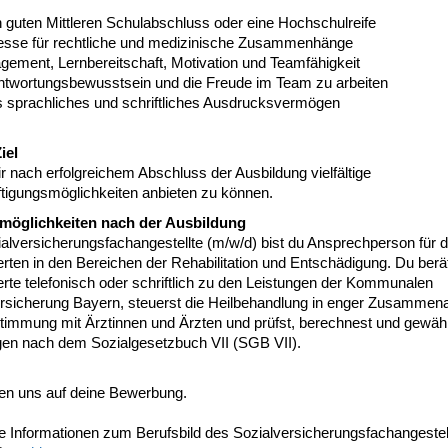
n guten Mittleren Schulabschluss oder eine Hochschulreife
resse für rechtliche und medizinische Zusammenhänge
gement, Lernbereitschaft, Motivation und Teamfähigkeit
ntwortungsbewusstsein und die Freude im Team zu arbeiten
s sprachliches und schriftliches Ausdrucksvermögen
iel
dir nach erfolgreichem Abschluss der Ausbildung vielfältige
tigungsmöglichkeiten anbieten zu können.
möglichkeiten nach der Ausbildung
alversicherungsfachangestellte (m/w/d) bist du Ansprechperson für d
rten in den Bereichen der Rehabilitation und Entschädigung. Du berä
rte telefonisch oder schriftlich zu den Leistungen der Kommunalen
ersicherung Bayern, steuerst die Heilbehandlung in enger Zusammena
timmung mit Ärztinnen und Ärzten und prüfst, berechnest und gewäh
gen nach dem Sozialgesetzbuch VII (SGB VII).
uen uns auf deine Bewerbung.
e Informationen zum Berufsbild des Sozialversicherungsfachangestel