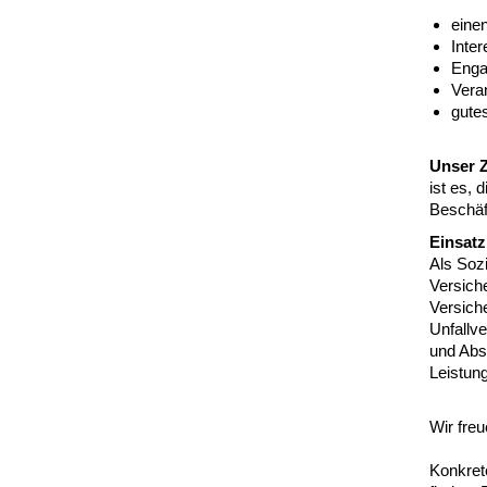
eine
Inte
Enga
Vera
gute
Unser Z
ist es, 
Beschäf
Einsatz
Als Sozi
Versiche
Versiche
Unfallv
und Abs
Leistun
Wir fre
Konkret