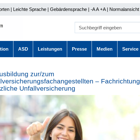
orten
|
Leichte Sprache
|
Gebärdensprache
| -A A
+A |
Normalansicht 
tion
ASD
Leistungen
Presse
Medien
Service
usbildung zur/zum
lversicherungsfachangestellten – Fachrichtung
zliche Unfallversicherung