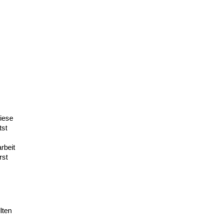
iese
tst
rbeit
rst
lten