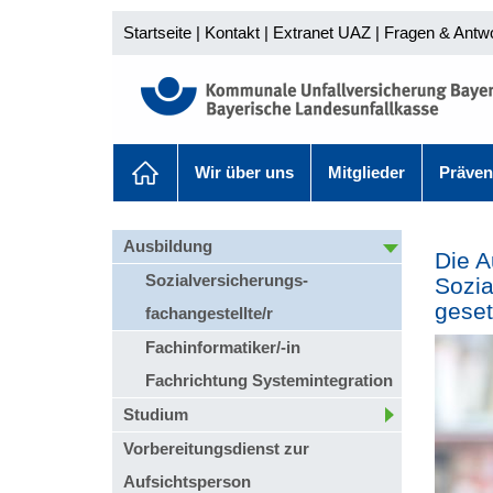
Startseite
|
Kontakt
|
Extranet UAZ
|
Fragen & Antw
Wir über uns
Mitglieder
Präven
Ausbildung
Die A
Sozialversicherungs-
Sozia
geset
fachangestellte/r
Fachinformatiker/-in
Fachrichtung Systemintegration
Studium
Vorbereitungsdienst zur
Aufsichtsperson