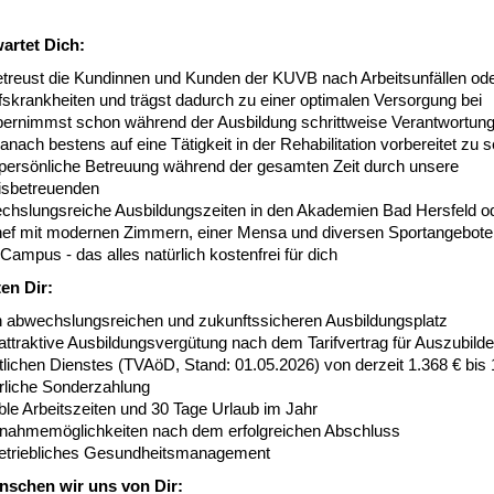
artet Dich:
etreust die Kundinnen und Kunden der KUVB nach Arbeitsunfällen od
fskrankheiten und trägst dadurch zu einer optimalen Versorgung bei
bernimmst schon während der Ausbildung schrittweise Verantwortun
nach bestens auf eine Tätigkeit in der Rehabilitation vorbereitet zu s
 persönliche Betreuung während der gesamten Zeit durch unsere
isbetreuenden
chslungsreiche Ausbildungszeiten in den Akademien Bad Hersfeld o
ef mit modernen Zimmern, einer Mensa und diversen Sportangebote
ampus - das alles natürlich kostenfrei für dich
ten Dir:
n abwechslungsreichen und zukunftssicheren Ausbildungsplatz
attraktive Ausbildungsvergütung nach dem Tarifvertrag für Auszubild
tlichen Dienstes (TVAöD, Stand: 01.05.2026) von derzeit 1.368 € bis 
hrliche Sonderzahlung
ble Arbeitszeiten und 30 Tage Urlaub im Jahr
nahmemöglichkeiten nach dem erfolgreichen Abschluss
betriebliches Gesundheitsmanagement
schen wir uns von Dir: