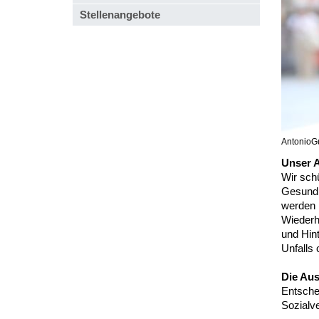
Stellenangebote
AntonioG
Unser A
Wir schü
Gesundh
werden k
Wiederhe
und Hint
Unfalls 
Die Aus
Entsche
Sozialve