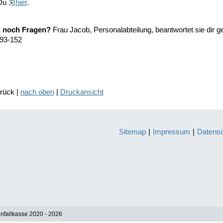
 Du
hier
.
u noch Fragen?
Frau Jacob, Personalabteilung, beantwortet sie dir ge
93-152
urück |
nach oben
|
Druckansicht
Sitemap
|
Impressum
|
Datens
nfallkasse 2020 - 2026