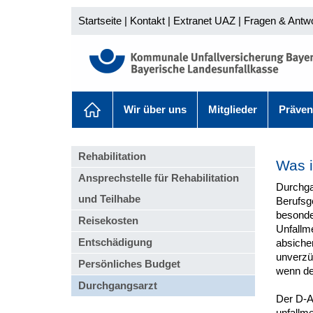
Startseite
|
Kontakt
|
Extranet UAZ
|
Fragen & Antw
Wir über uns
Mitglieder
Präven
Rehabilitation
Was i
Ansprechstelle für Rehabilitation
Durchga
und Teilhabe
Berufsg
besonde
Reisekosten
Unfallme
Entschädigung
absicher
unverzüg
Persönliches Budget
wenn der
Durchgangsarzt
Der D-Ar
unfallm