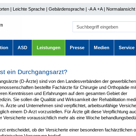
orten
|
Leichte Sprache
|
Gebärdensprache
| -A A
+A |
Normalansicht 
tion
ASD
Leistungen
Presse
Medien
Service
st ein Durchgangsarzt?
ngsärzte (D-Ärzte) sind von den Landesverbänden der gewerblichen
enossenschaften bestellte Fachärzte für Chirurgie und Orthopädie mi
ren Kenntnissen und Erfahrungen auf dem gesamten Gebiet der
dizin. Sie sollen die Qualität und Wirksamkeit der Rehabilitation med
n. Ärzte und Unternehmen sind verpflichtet, arbeitsunfähige Versiche
lich einem D-Arzt vorzustellen. Für Ärzte gilt diese Verpflichtung au
 Versicherte voraussichtlich mehr als eine Woche behandlungsbedürft
zt entscheidet, ob der Versicherte einer besonderen fachärztlichen 
edizinischen Versorgung bedarf.