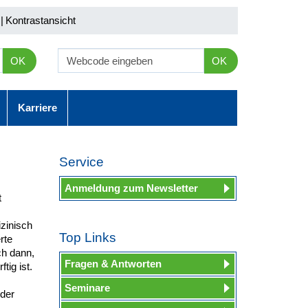
|
Kontrastansicht
OK
OK
Karriere
Service
Anmeldung zum Newsletter
t
izinisch
Top Links
rte
ch dann,
Fragen & Antworten
ig ist.
Seminare
oder