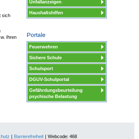
Unfallanzeigen
.
Haushaltshilfen
 sich
e
Portale
w. Ihren
Feuerwehren
Sichere Schule
Schulsport
DGUV-Schulportal
Gefährdungsbeurteilung
psychische Belastung
chutz
|
Barrierefreiheit
|
Webcode: 468