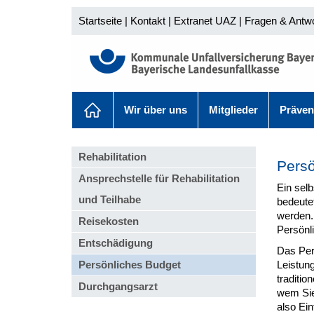
Startseite
|
Kontakt
|
Extranet UAZ
|
Fragen & Antw
Wir über uns
Mitglieder
Präven
Rehabilitation
Persö
Ansprechstelle für Rehabilitation
Ein sel
und Teilhabe
bedeute
werden.
Reisekosten
Persönl
Entschädigung
Das Per
Persönliches Budget
Leistung
traditio
Durchgangsarzt
wem Sie
also Ein