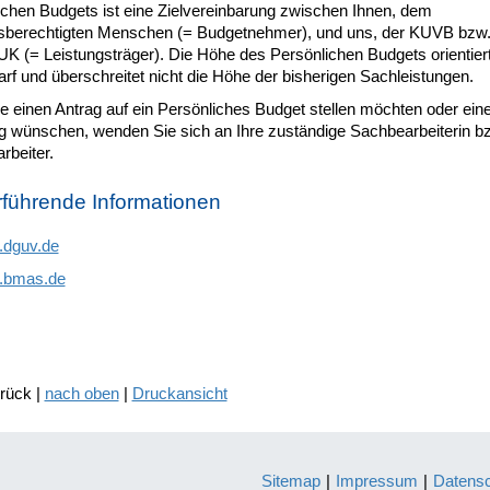
ichen Budgets ist eine Zielvereinbarung zwischen Ihnen, dem
gsberechtigten Menschen (= Budgetnehmer), und uns, der KUVB bzw
K (= Leistungsträger). Die Höhe des Persönlichen Budgets orientiert
f und überschreitet nicht die Höhe der bisherigen Sachleistungen.
e einen Antrag auf ein Persönliches Budget stellen möchten oder ein
g wünschen, wenden Sie sich an Ihre zuständige Sachbearbeiterin bz
rbeiter.
rführende Informationen
dguv.de
.bmas.de
urück |
nach oben
|
Druckansicht
Sitemap
|
Impressum
|
Datens