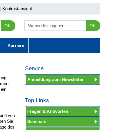
|
Kontrastansicht
OK
OK
Karriere
Service
kung
Anmeldung zum Newsletter
ommen
 ein
Top Links
Fragen & Antworten
 und von
ben Sie
Seminare
lage des