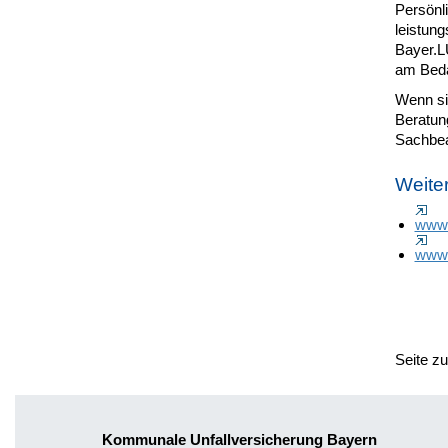
Persönl
leistun
Bayer.LU
am Bedar
Wenn si
Beratun
Sachbea
Weite
www.
www
Seite z
Kommunale Unfallversicherung Bayern