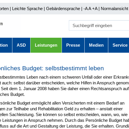
orten
|
Leichte Sprache
|
Gebärdensprache
| -A A
+A |
Normalansicht 
tion
ASD
Leistungen
Presse
Medien
Service
nliches Budget: selbstbestimmt leben
bstbestimmtes Leben nach einem schweren Unfall oder einer Erkran
t auch: selbst darüber entscheiden, welche Hilfen in Anspruch gen
 Seit dem 1. Januar 2008 haben Sie daher einen Rechtsanspruch auf
iches Budget.
sönliche Budget ermöglicht allen Versicherten mit einem Bedarf an
en zur Teilhabe und Rehabilitation Geld zu erhalten – anstatt einer
nellen Sachleistung. Sie können so selbst entscheiden, wann, wo, wie
 Leistungen in Anspruch nehmen. Durch das Persönliche Budget ha
fluss auf die Art und Gestaltung der Leistung, die Sie erhalten. Grund