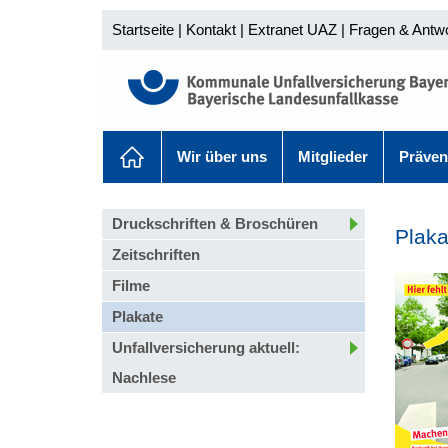
Startseite
|
Kontakt
|
Extranet UAZ
|
Fragen & Antw
Wir über uns
Mitglieder
Präven
Druckschriften & Broschüren
Plaka
Zeitschriften
Filme
Plakate
Unfallversicherung aktuell:
Nachlese