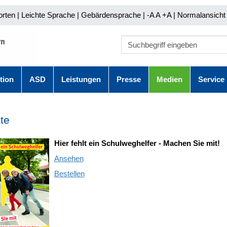
orten
|
Leichte Sprache
|
Gebärdensprache
| -A A
+A |
Normalansicht 
tion
ASD
Leistungen
Presse
Medien
Service
te
Hier fehlt ein Schulweghelfer - Machen Sie mit!
Ansehen
Bestellen