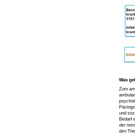
Was geh
Zum amb
ambulan
psychol
Pacings.
und sozi
Bedarf 
der rem
den The