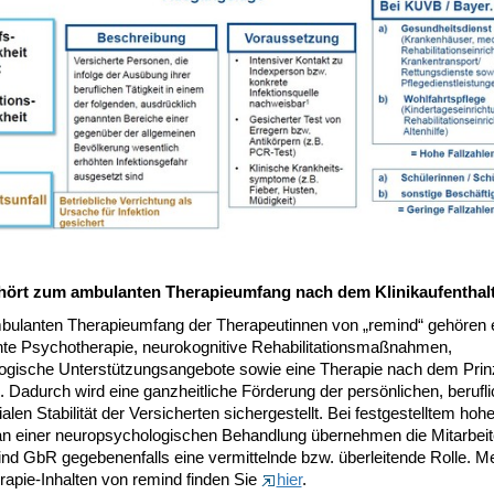
ört zum ambulanten Therapieumfang nach dem Klinikaufenthal
ulanten Therapieumfang der Therapeutinnen von „remind“ gehören 
te Psychotherapie, neurokognitive Rehabilitationsmaßnahmen,
ogische Unterstützungsangebote sowie eine Therapie nach dem Prin
 Dadurch wird eine ganzheitliche Förderung der persönlichen, berufl
alen Stabilität der Versicherten sichergestellt. Bei festgestelltem ho
an einer neuropsychologischen Behandlung übernehmen die Mitarbei
ind GbR gegebenenfalls eine vermittelnde bzw. überleitende Rolle. M
rapie-Inhalten von remind finden Sie
hier
.