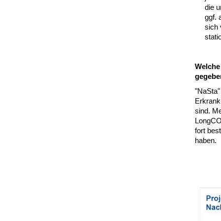
die 
ggf.
sich 
stat
Welche 
gegebe
"NaSta"
Erkrank
sind. M
LongCOV
fort be
haben.