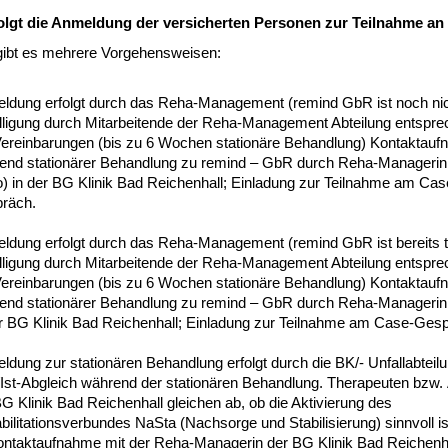
olgt die Anmeldung der versicherten Personen zur Teilnahme an
 gibt es mehrere Vorgehensweisen:
ldung erfolgt durch das Reha-Management (remind GbR ist noch nich
lligung durch Mitarbeitende der Reha-Management Abteilung entspr
Vereinbarungen (bis zu 6 Wochen stationäre Behandlung) Kontaktau
end stationärer Behandlung zu remind – GbR durch Reha-Managerin 
o) in der BG Klinik Bad Reichenhall; Einladung zur Teilnahme am Cas
räch.
ldung erfolgt durch das Reha-Management (remind GbR ist bereits tä
lligung durch Mitarbeitende der Reha-Management Abteilung entspr
Vereinbarungen (bis zu 6 Wochen stationäre Behandlung) Kontaktau
end stationärer Behandlung zu remind – GbR durch Reha-Managerin 
er BG Klinik Bad Reichenhall; Einladung zur Teilnahme am Case-Ges
dung zur stationären Behandlung erfolgt durch die BK/- Unfallabteil
/Ist-Abgleich während der stationären Behandlung. Therapeuten bzw.
G Klinik Bad Reichenhall gleichen ab, ob die Aktivierung des
ilitationsverbundes NaSta (Nachsorge und Stabilisierung) sinnvoll i
Kontaktaufnahme mit der Reha-Managerin der BG Klinik Bad Reichenh