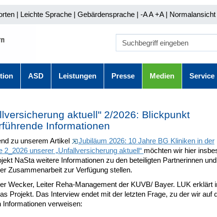
orten
|
Leichte Sprache
|
Gebärdensprache
| -A A
+A |
Normalansicht 
tion
ASD
Leistungen
Presse
Medien
Service
llversicherung aktuell" 2/2026: Blickpunkt
rführende Informationen
nd zu unserem Artikel
Jubiläum 2026: 10 Jahre BG Kliniken in der
 2_2026 unserer „Unfallversicherung aktuell“
möchten wir hier insb
jekt NaSta weitere Informationen zu den beteiligten Partnerinnen un
der Zusammenarbeit zur Verfügung stellen.
er Wecker, Leiter Reha-Management der KUVB/ Bayer. LUK erklärt 
das Projekt. Das Interview endet mit der letzten Frage, zu der wir auf 
n Informationen verweisen: