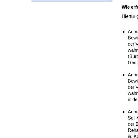
Wie erf
Hierfür
Anme
Bewi
der 
währ
(Bür
Gesp
Anme
Bewi
der 
währ
in d
Anmel
Soll-
der B
Rehab
ja: 