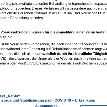
ursprünglich bewilligte stationäre Behandlung entsprechend anzupass
 ad-hoc umzudeuten. Dieses Verfahren gilt insbesondere auch dann, s
versicherte Personen erstmals in der BG Klinik Bad Reichenhall zur
ionären Behandlung befinden.
Voraussetzungen müssen für die Anmeldung einer versicherten
n sein?
 ist für Versicherten vorgesehen, die nach einer berufsbedingten CO
ung während ihrer Genesung auf Rehabilitationsmaßnahmen angewi
enschen, die sich also
nachweislich durch ihre berufliche Tätigkei
ID (Beschwerden, die länger als vier Wochen nach Infektion auftret
stehen) oder PostCOVIDErkrankung (länger als zwölf Wochen) zuge