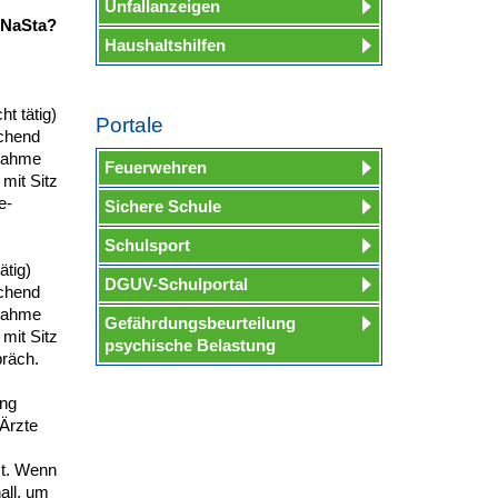
Unfallanzeigen
 NaSta?
Haushaltshilfen
t tätig)
Portale
echend
fnahme
Feuerwehren
mit Sitz
e-
Sichere Schule
Schulsport
tig)
DGUV-Schulportal
echend
fnahme
Gefährdungsbeurteilung
mit Sitz
psychische Belastung
präch.
ung
 Ärzte
st. Wenn
all, um