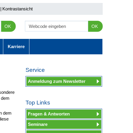
|
Kontrastansicht
OK
OK
Karriere
Service
Anmeldung zum Newsletter
esondere
d dem
Top Links
in dem
Fragen & Antworten
diese
Seminare