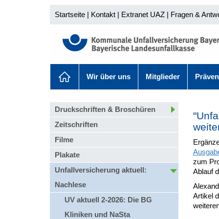
Startseite
|
Kontakt
|
Extranet UAZ
|
Fragen & Antw
Wir über uns
Mitglieder
Präven
Druckschriften & Broschüren
"Unfa
Zeitschriften
weite
Filme
Ergänze
Ausgabe
Plakate
zum Pro
Unfallversicherung aktuell:
Ablauf 
Nachlese
Alexand
Artikel 
UV aktuell 2-2026: Die BG
weitere
Kliniken und NaSta