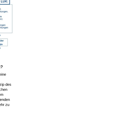
t?
eine
zip des
ichen
hem
tenden
ehr zu