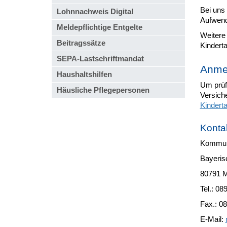
Bei uns 
Lohnnachweis Digital
Aufwend
Meldepflichtige Entgelte
Weitere
Beitragssätze
Kindert
SEPA-Lastschriftmandat
Anme
Haushaltshilfen
Um prüf
Häusliche Pflegepersonen
Versiche
Kindert
Konta
Kommuna
Bayeris
80791 
Tel.: 08
Fax.: 0
E-Mail: