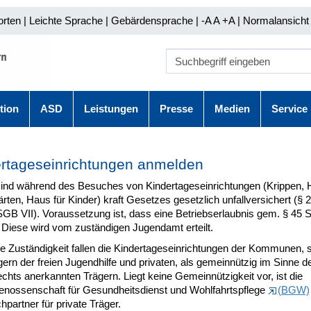
orten
|
Leichte Sprache
|
Gebärdensprache
| -A A
+A |
Normalansicht 
tion
ASD
Leistungen
Presse
Medien
Service
rtageseinrichtungen anmelden
sind während des Besuches von Kindertageseinrichtungen (Krippen, H
rten, Haus für Kinder) kraft Gesetzes gesetzlich unfallversichert (§ 2
SGB VII). Voraussetzung ist, dass eine Betriebserlaubnis gem. § 45 
. Diese wird vom zuständigen Jugendamt erteilt.
re Zuständigkeit fallen die Kindertageseinrichtungen der Kommunen, 
ern der freien Jugendhilfe und privaten, als gemeinnützig im Sinne d
echts anerkannten Trägern.
Liegt keine Gemeinnützigkeit vor, ist die
enossenschaft für Gesundheitsdienst und Wohlfahrtspflege
(BGW)
partner für private Träger.