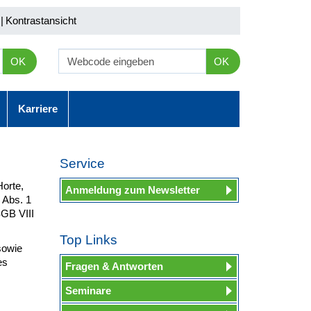
|
Kontrastansicht
OK
OK
Karriere
Service
orte,
Anmeldung zum Newsletter
 Abs. 1
SGB VIII
Top Links
sowie
es
Fragen & Antworten
Seminare