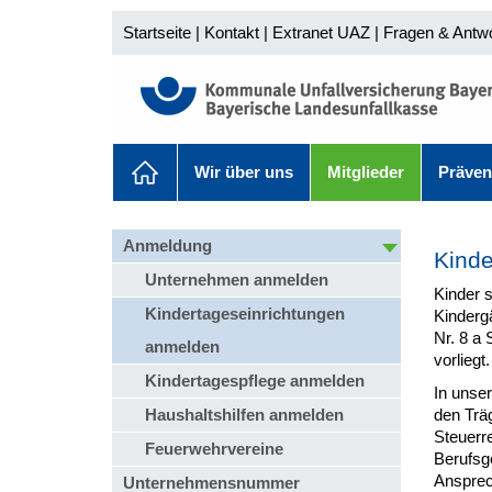
Startseite
|
Kontakt
|
Extranet UAZ
|
Fragen & Antw
Wir über uns
Mitglieder
Präven
Anmeldung
Kinde
Unternehmen anmelden
Kinder 
Kindertageseinrichtungen
Kindergä
Nr. 8 a 
anmelden
vorliegt
Kindertagespflege anmelden
In unse
Haushaltshilfen anmelden
den Träg
Steuerr
Feuerwehrvereine
Berufsg
Ansprech
Unternehmensnummer