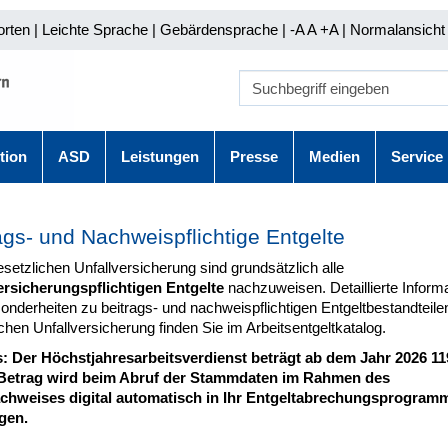
orten
|
Leichte Sprache
|
Gebärdensprache
| -A A
+A |
Normalansicht 
tion
ASD
Leistungen
Presse
Medien
Service
ags- und Nachweispflichtige Entgelte
esetzlichen Unfallversicherung sind grundsätzlich alle
ersicherungspflichtigen Entgelte
nachzuweisen. Detaillierte Inform
nderheiten zu beitrags- und nachweispflichtigen Entgeltbestandteilen
chen Unfallversicherung finden Sie im Arbeitsentgeltkatalog.
: Der Höchstjahresarbeitsverdienst beträgt ab dem Jahr 2026 119
Betrag wird beim Abruf der Stammdaten im Rahmen des
hweises digital automatisch in Ihr Entgeltabrechungsprogram
gen.