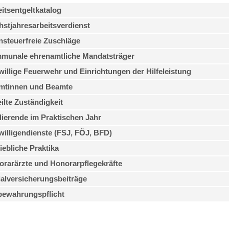
itsentgeltkatalog
stjahresarbeitsverdienst
steuerfreie Zuschläge
munale ehrenamtliche Mandatsträger
willige Feuerwehr und Einrichtungen der Hilfeleistung
mtinnen und Beamte
ilte Zuständigkeit
ierende im Praktischen Jahr
willigendienste (FSJ, FÖJ, BFD)
iebliche Praktika
rarärzte und Honorarpflegekräfte
alversicherungsbeiträge
bewahrungspflicht