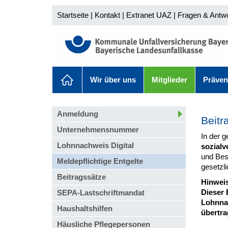
Startseite
|
Kontakt
|
Extranet UAZ
|
Fragen & Antw
Wir über uns
Mitglieder
Präven
Anmeldung
Beitr
Unternehmensnummer
In der g
Lohnnachweis Digital
sozialv
und Beso
Meldepflichtige Entgelte
gesetzli
Beitragssätze
Hinweis
Dieser 
SEPA-Lastschriftmandat
Lohnnac
Haushaltshilfen
übertra
Häusliche Pflegepersonen