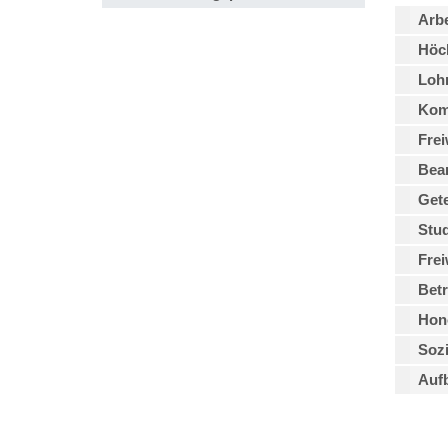
Arbe
Höch
Lohn
Kom
Frei
Bea
Gete
Stud
Frei
Betr
Hono
Sozi
Auf