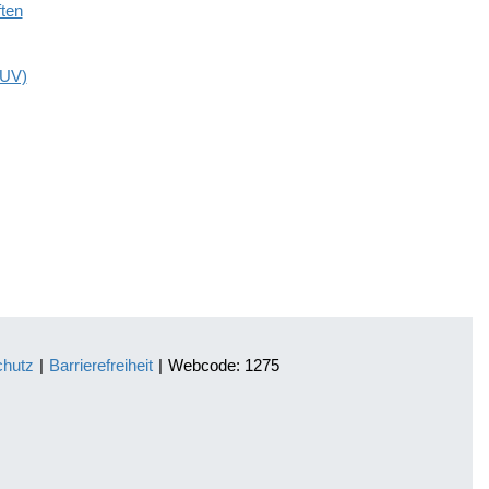
ften
GUV)
chutz
|
Barrierefreiheit
|
Webcode: 1275