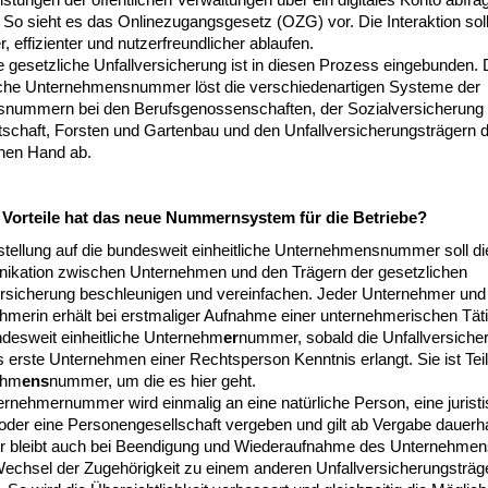
So sieht es das Onlinezugangsgesetz (OZG) vor. Die Interaktion soll
r, effizienter und nutzerfreundlicher ablaufen.
 gesetzliche Unfallversicherung ist in diesen Prozess eingebunden. 
liche Unternehmensnummer löst die verschiedenartigen Systeme der
dsnummern bei den Berufsgenossenschaften, der Sozialversicherung
tschaft, Forsten und Gartenbau und den Unfallversicherungsträgern d
chen Hand ab.
Vorteile hat das neue Nummernsystem für die Betriebe?
tellung auf die bundesweit einheitliche Unternehmensnummer soll di
kation zwischen Unternehmen und den Trägern der gesetzlichen
ersicherung beschleunigen und vereinfachen. Jeder Unternehmer und
hmerin erhält bei erstmaliger Aufnahme einer unternehmerischen Täti
ndesweit einheitliche Unternehm
er
nummer, sobald die Unfallversiche
 erste Unternehmen einer Rechtsperson Kenntnis erlangt. Sie ist Teil
ehm
ens
nummer, um die es hier geht.
ernehmernummer wird einmalig an eine natürliche Person, eine jurist
oder eine Personengesellschaft vergeben und gilt ab Vergabe dauerha
bleibt auch bei Beendigung und Wiederaufnahme des Unternehmen
echsel der Zugehörigkeit zu einem anderen Unfallversicherungsträg