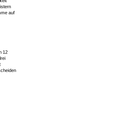
keit
istern
mme auf
n 12
rei
t
scheiden