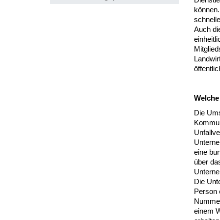
können. 
schnelle
Auch die
einheit
Mitglie
Landwir
öffentli
Welche 
Die Ums
Kommuni
Unfallv
Unterne
eine bu
über das
Untern
Die Unt
Person 
Nummer 
einem W