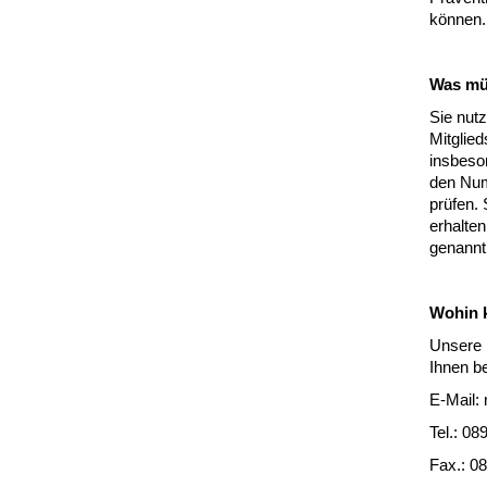
können.
Was mü
Sie nut
Mitglie
insbeso
den Num
prüfen.
erhalte
genannt 
Wohin 
Unsere K
Ihnen be
E-Mail:
Tel.: 08
Fax.: 0