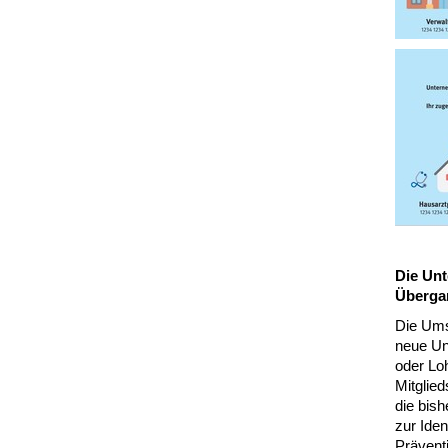
Die Unt
Überga
Die Umst
neue Un
oder Lo
Mitglie
die bis
zur Iden
Prävent