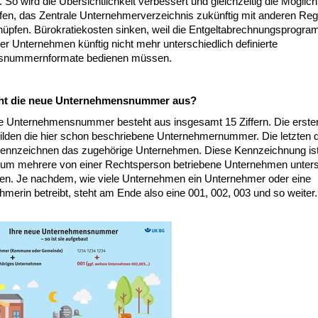
. So wird die Übersichtlichkeit verbessert und gleichzeitig die Möglich
fen, das Zentrale Unternehmerverzeichnis zukünftig mit anderen Reg
nüpfen. Bürokratiekosten sinken, weil die Entgeltabrechnungsprogra
er Unternehmen künftig nicht mehr unterschiedlich definierte
dsnummernformate bedienen müssen.
eht die neue Unternehmensnummer aus?
e Unternehmensnummer besteht aus insgesamt 15 Ziffern. Die erste
bilden die hier schon beschriebene Unternehmernummer. Die letzten d
 kennzeichnen das zugehörige Unternehmen. Diese Kennzeichnung is
, um mehrere von einer Rechtsperson betriebene Unternehmen unter
en. Je nachdem, wie viele Unternehmen ein Unternehmer oder eine
merin betreibt, steht am Ende also eine 001, 002, 003 und so weiter.