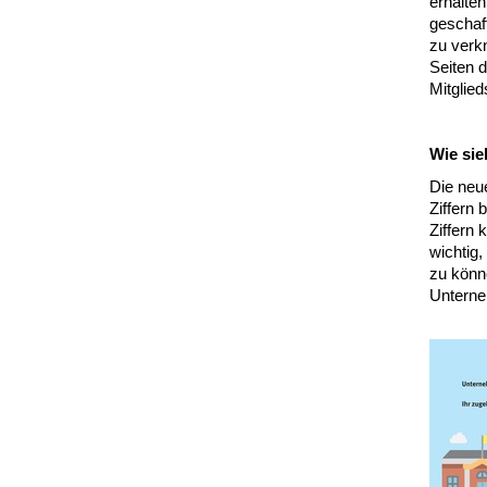
erhalten
geschaf
zu verk
Seiten d
Mitglie
Wie si
Die neu
Ziffern 
Ziffern
wichtig
zu könn
Unterneh