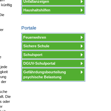
Unfallanzeigen
 künftig
Haushaltshilfen
Die
Portale
er
Feuerwehren
Sichere Schule
Schulsport
e
DGUV-Schulportal
 jede
gkeit
Gefährdungsbeurteilung
rung
psychische Belastung
 der
ische
ft. Die
s oder
er