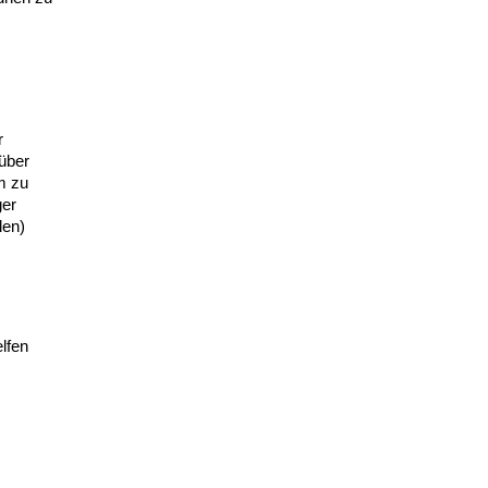
r
über
m zu
ger
len)
lfen