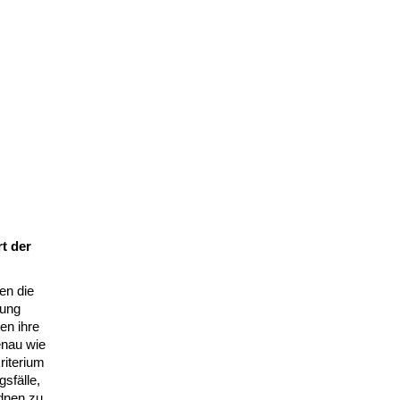
t der
en die
dung
en ihre
enau wie
riterium
sfälle,
dnen zu