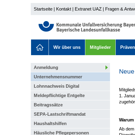
Startseite
|
Kontakt
|
Extranet UAZ
|
Fragen & Antw
Wir über uns
Mitglieder
Präven
Anmeldung
Neue
Unternehmensnummer
Lohnnachweis Digital
Mitglie
Meldepflichtige Entgelte
1. Janu
zugehör
Beitragssätze
SEPA-Lastschriftmandat
Warum 
Haushaltshilfen
Ab dem 
Häusliche Pflegepersonen
Dienstle