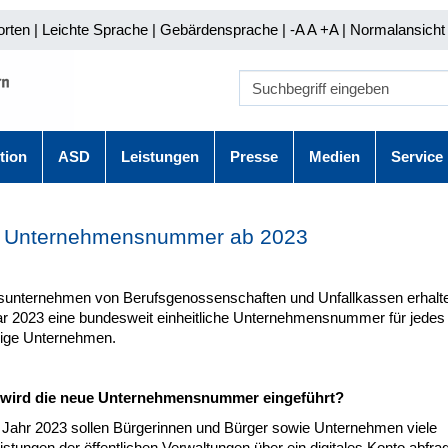
orten
|
Leichte Sprache
|
Gebärdensprache
| -A A
+A |
Normalansicht 
tion
ASD
Leistungen
Presse
Medien
Service
 Unternehmensnummer ab 2023
dsunternehmen von Berufsgenossenschaften und Unfallkassen erhal
ar 2023 eine bundesweit einheitliche Unternehmensnummer für jedes
ige Unternehmen.
wird die neue Unternehmensnummer eingeführt?
Jahr 2023 sollen Bürgerinnen und Bürger sowie Unternehmen viele
istungen der öffentlichen Verwaltungen über ein digitales Konto abfra