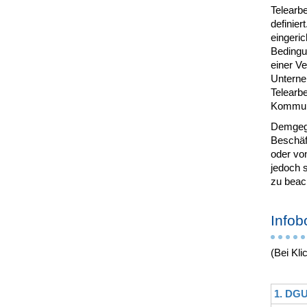
Telearbe
definier
eingeric
Bedingun
einer V
Unterne
Telearbe
Kommunik
Demgege
Beschäft
oder von
jedoch 
zu beac
Infob
(Bei Kli
1. DGU