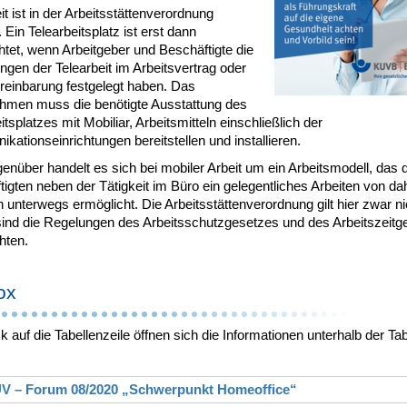
it ist in der Arbeitsstättenverordnung
t. Ein Telearbeitsplatz ist erst dann
htet, wenn Arbeitgeber und Beschäftigte die
gen der Telearbeit im Arbeitsvertrag oder
ereinbarung festgelegt haben. Das
hmen muss die benötigte Ausstattung des
itsplatzes mit Mobiliar, Arbeitsmitteln einschließlich der
ationseinrichtungen bereitstellen und installieren.
nüber handelt es sich bei mobiler Arbeit um ein Arbeitsmodell, das 
igten neben der Tätigkeit im Büro ein gelegentliches Arbeiten von d
 unterwegs ermöglicht. Die Arbeitsstättenverordnung gilt hier zwar ni
sind die Regelungen des Arbeitsschutzgesetzes und des Arbeitszeitg
hten.
ox
ck auf die Tabellenzeile öffnen sich die Informationen unterhalb der Tab
V – Forum 08/2020 „Schwerpunkt Homeoffice“