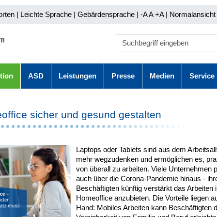
orten
|
Leichte Sprache
|
Gebärdensprache
| -A A
+A |
Normalansicht 
tion
ASD
Leistungen
Presse
Medien
Service
ffice sicher und gesund gestalten
Laptops oder Tablets sind aus dem Arbeitsall
mehr wegzudenken und ermöglichen es, pra
von überall zu arbeiten. Viele Unternehmen p
auch über die Corona-Pandemie hinaus - ihr
Beschäftigten künftig verstärkt das Arbeiten 
Homeoffice anzubieten. Die Vorteile liegen au
Hand: Mobiles Arbeiten kann Beschäftigten d