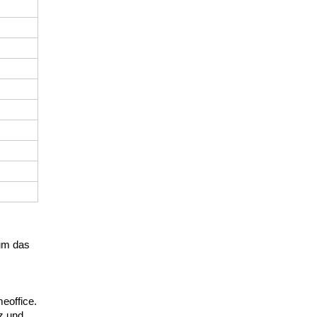
um das
eoffice.
z und