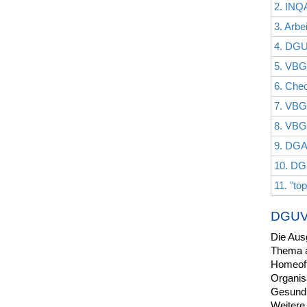
2. INQA
3. Arbe
4. DG
5. VBG 
6. Che
7. VBG
8. VBG 
9. DGA
10. DG
11. "to
DGUV 
Die Aus
Thema ab
Homeoff
Organisa
Gesundh
Weitere 