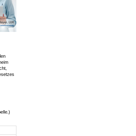
den
aheim
cht,
esetzes
elle.)