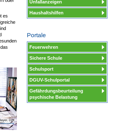
rn oder
Unfallanzeigen
Haushaltshilfen
t es
lgreiche
ind
d
Portale
gesunden
 das
Feuerwehren
Sichere Schule
Schulsport
DGUV-Schulportal
Gefährdungsbeurteilung
psychische Belastung