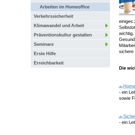
Arbeiten im Homeoffice
Verkehrssicherheit
einiges
Klimawandel und Arbeit
Selbstor
wichtig.
Präventionskultur gestalten
Gesundh
Seminare
Mitarbei
sichere 
Erste Hilfe
Erreichbarkeit
Die wic
Homeo
- ein Le
sowie F
Siche
- ein Le