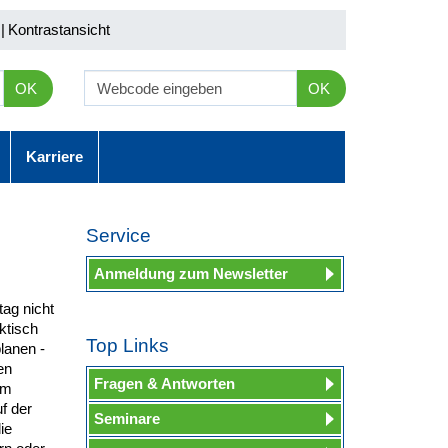
|
Kontrastansicht
OK
OK
Karriere
Service
Anmeldung zum Newsletter
tag nicht
ktisch
Top Links
lanen -
en
Fragen & Antworten
im
f der
Seminare
ie