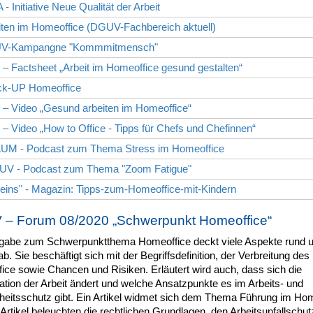
 - Initiative Neue Qualität der Arbeit
iten im Homeoffice (DGUV-Fachbereich aktuell)
UV-Kampangne "Kommmitmensch"
– Factsheet „Arbeit im Homeoffice gesund gestalten“
ck-UP Homeoffice
 – Video „Gesund arbeiten im Homeoffice“
– Video „How to Office - Tipps für Chefs und Chefinnen“
UM - Podcast zum Thema Stress im Homeoffice
UV - Podcast zum Thema "Zoom Fatigue"
peins" - Magazin: Tipps-zum-Homeoffice-mit-Kindern
– Forum 08/2020 „Schwerpunkt Homeoffice“
gabe zum Schwerpunktthema Homeoffice deckt viele Aspekte rund 
. Sie beschäftigt sich mit der Begriffsdefinition, der Verbreitung des
ice sowie Chancen und Risiken. Erläutert wird auch, dass sich die
tion der Arbeit ändert und welche Ansatzpunkte es im Arbeits- und
eitsschutz gibt. Ein Artikel widmet sich dem Thema Führung im Hom
Artikel beleuchten die rechtlichen Grundlagen, den Arbeitsunfallschut