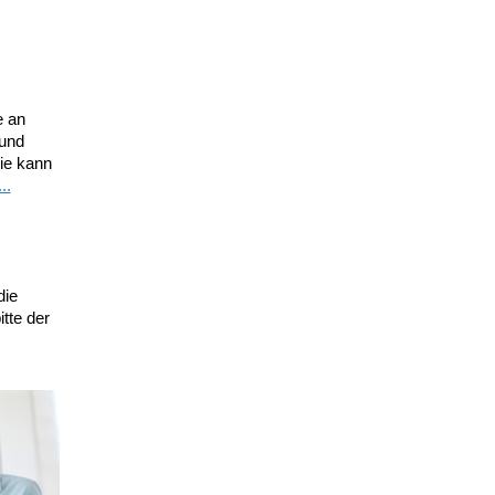
e an
 und
ie kann
..
die
tte der