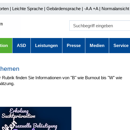
orten
|
Leichte Sprache
|
Gebärdensprache
| -A A
+A |
Normalansicht 
tion
ASD
Leistungen
Presse
Medien
Service
themen
r Rubrik finden Sie Informationen von "B" wie Burnout bis "W" wie
ätzung.