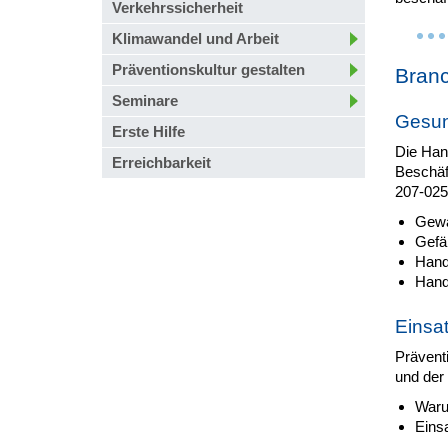
Verkehrssicherheit
Klimawandel und Arbeit
Präventionskultur gestalten
Branc
Seminare
Gesun
Erste Hilfe
Die Han
Erreichbarkeit
Beschäft
207-025
Gewa
Gefä
Hand
Hand
Einsa
Prävent
und der
Waru
Einsa