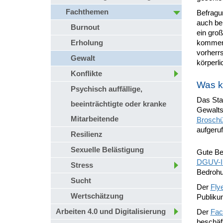
Fachthemen
Befragu
auch be
Burnout
ein groß
Erholung
kommen 
vorherr
Gewalt
körperl
Konflikte
Was k
Psychisch auffällige,
Das Sta
beeinträchtigte oder kranke
Gewaltsc
Mitarbeitende
Brosch
aufgeru
Resilienz
Sexuelle Belästigung
Gute Bei
DGUV-In
Stress
Bedrohu
Sucht
Der
Fly
Wertschätzung
Publiku
Arbeiten 4.0 und Digitalisierung
Der
Fac
beschäft