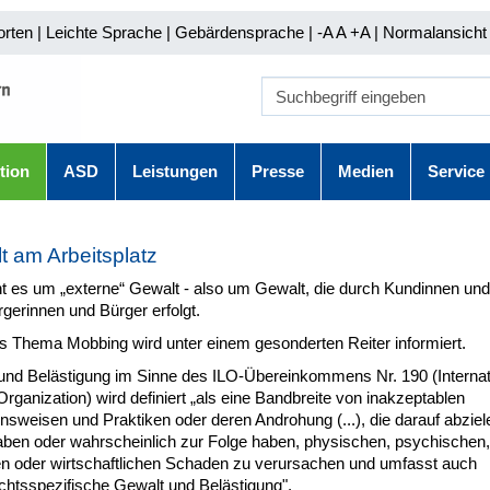
orten
|
Leichte Sprache
|
Gebärdensprache
| -A A
+A |
Normalansicht 
tion
ASD
Leistungen
Presse
Medien
Service
t am Arbeitsplatz
ht es um „externe“ Gewalt - also um Gewalt, die durch Kundinnen un
gerinnen und Bürger erfolgt.
s Thema Mobbing wird unter einem gesonderten Reiter informiert.
und Belästigung im Sinne des ILO-Übereinkommens Nr. 190 (Internat
rganization) wird definiert „als eine Bandbreite von inakzeptablen
nsweisen und Praktiken oder deren Androhung (...), die darauf abziel
aben oder wahrscheinlich zur Folge haben, physischen, psychischen,
en oder wirtschaftlichen Schaden zu verursachen und umfasst auch
chtsspezifische Gewalt und Belästigung".