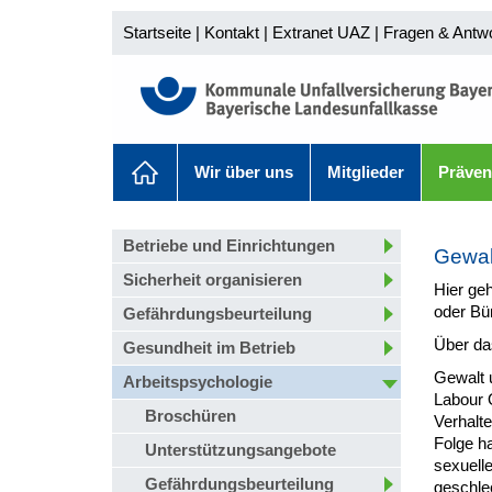
Startseite
|
Kontakt
|
Extranet UAZ
|
Fragen & Antw
Wir über uns
Mitglieder
Präven
Betriebe und Einrichtungen
Gewal
Sicherheit organisieren
Hier ge
oder Bür
Gefährdungsbeurteilung
Über da
Gesundheit im Betrieb
Gewalt 
Arbeitspsychologie
Labour O
Broschüren
Verhalte
Folge h
Unterstützungsangebote
sexuell
Gefährdungsbeurteilung
geschle