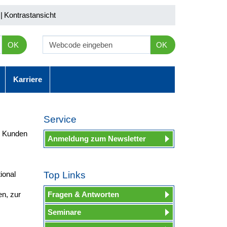
|
Kontrastansicht
OK
OK
Karriere
Service
d Kunden
Anmeldung zum Newsletter
ional
Top Links
en, zur
Fragen & Antworten
Seminare