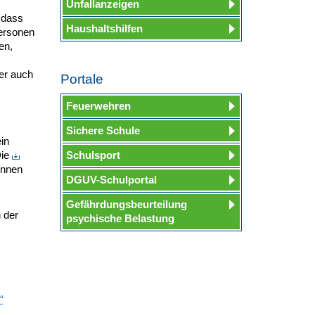
Unfallanzeigen
 dass
Haushaltshilfen
Personen
en,
er auch
Portale
Feuerwehren
Sichere Schule
in
Die
Schulsport
önnen
DGUV-Schulportal
Gefährdungsbeurteilung
 der
psychische Belastung
“