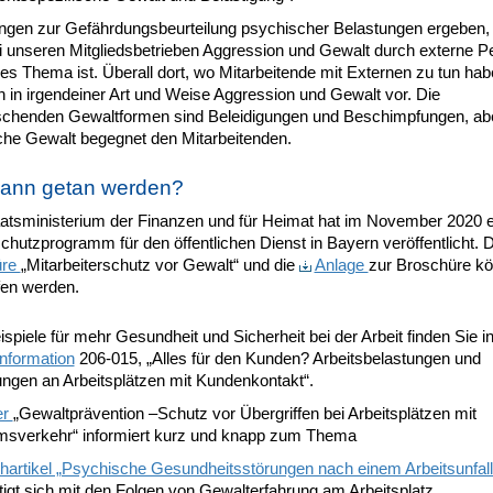
ngen zur Gefährdungsbeurteilung psychischer Belastungen ergeben,
i unseren Mitgliedsbetrieben Aggression und Gewalt durch externe 
es Thema ist. Überall dort, wo Mitarbeitende mit Externen zu tun hab
in irgendeiner Art und Weise Aggression und Gewalt vor. Die
schenden Gewaltformen sind Beleidigungen und Beschimpfungen, ab
iche Gewalt begegnet den Mitarbeitenden.
ann getan werden?
atsministerium der Finanzen und für Heimat hat im November 2020 e
hutzprogramm für den öffentlichen Dienst in Bayern veröffentlicht. 
üre
„Mitarbeiterschutz vor Gewalt“ und die
Anlage
zur Broschüre k
fen werden.
spiele für mehr Gesundheit und Sicherheit bei der Arbeit finden Sie in
formation
206-015, „Alles für den Kunden? Arbeitsbelastungen und
ngen an Arbeitsplätzen mit Kundenkontakt“.
er
„Gewaltprävention –Schutz vor Übergriffen bei Arbeitsplätzen mit
msverkehr“ informiert kurz und knapp zum Thema
hartikel „Psychische Gesundheitsstörungen nach einem Arbeitsunfall
igt sich mit den Folgen von Gewalterfahrung am Arbeitsplatz.