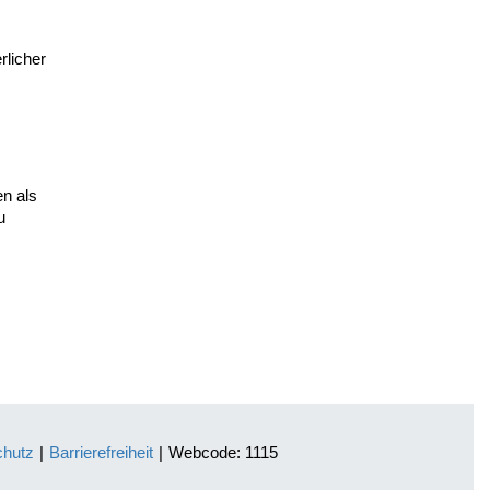
rlicher
n als
u
chutz
|
Barrierefreiheit
|
Webcode: 1115