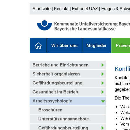
Startseite
|
Kontakt
|
Extranet UAZ
|
Fragen & Antw
Wir über uns
Mitglieder
Präven
Betriebe und Einrichtungen
Konfl
Sicherheit organisieren
Konflikt
Gefährdungsbeurteilung
nicht in
gegeben
Gesundheit im Betrieb
Die The
Arbeitspsychologie
Was i
Broschüren
Welch
Wie e
Unterstützungsangebote
Vom K
Gefährdungsbeurteilung
Und 