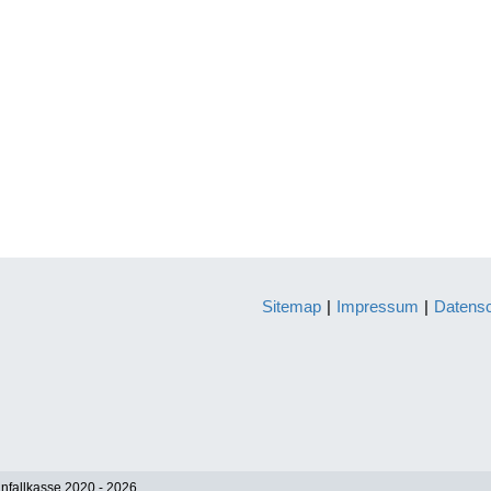
Sitemap
|
Impressum
|
Datens
nfallkasse 2020 - 2026