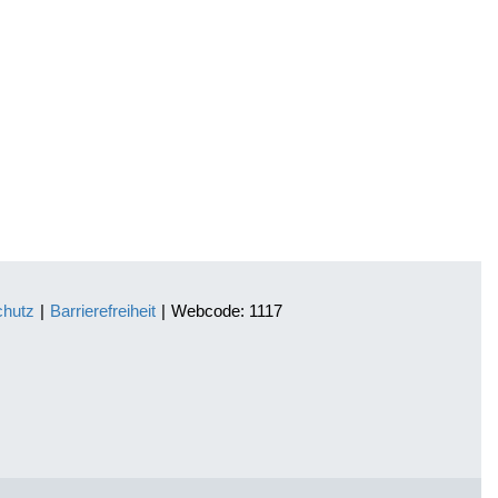
chutz
|
Barrierefreiheit
|
Webcode: 1117