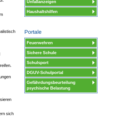
f.
Unfallanzeigen
Haushaltshilfen
im
listisch
Portale
Feuerwehren
Sichere Schule
d
Schulsport
reifen.
DGUV-Schulportal
hungen
Gefährdungsbeurteilung
psychische Belastung
sieren
ern sich