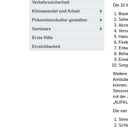
Verkehrssicherheit
Die 10 
Klimawandel und Arbeit
Bauen
Sehe
Präventionskultur gestalten
Akze
Seminare
Versu
Hand
Erste Hilfe
Finde
Erreichbarkeit
Entwi
Behal
Erwa
Sorge
Weitere 
Ambulan
können. 
Stressre
mit der
„AUFKUR
Die vie
Stres
Schl