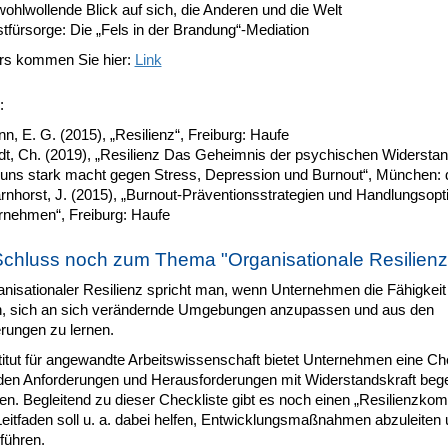
ohlwollende Blick auf sich, die Anderen und die Welt
tfürsorge: Die „Fels in der Brandung“-Mediation
s kommen Sie hier:
Link
:
, E. G. (2015), „Resilienz“, Freiburg: Haufe
dt, Ch. (2019), „Resilienz Das Geheimnis der psychischen Widerstan
uns stark macht gegen Stress, Depression und Burnout“, München: 
nhorst, J. (2015), „Burnout-Präventionsstrategien und Handlungsopti
rnehmen“, Freiburg: Haufe
chluss noch zum Thema "Organisationale Resilienz
anisationaler Resilienz spricht man, wenn Unternehmen die Fähigkeit
n, sich an sich verändernde Umgebungen anzupassen und aus den
rungen zu lernen.
titut für angewandte Arbeitswissenschaft bietet Unternehmen eine Ch
den Anforderungen und Herausforderungen mit Widerstandskraft be
en. Begleitend zu dieser Checkliste gibt es noch einen „Resilienzko
Leitfaden soll u. a. dabei helfen, Entwicklungsmaßnahmen abzuleiten
führen.