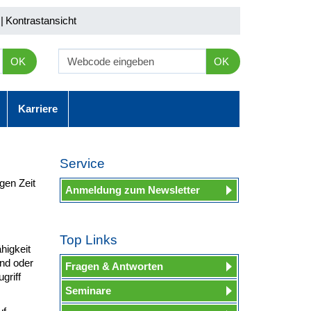
|
Kontrastansicht
OK
OK
Karriere
Service
gen Zeit
Anmeldung zum Newsletter
Top Links
ähigkeit
nd oder
Fragen & Antworten
ugriff
Seminare