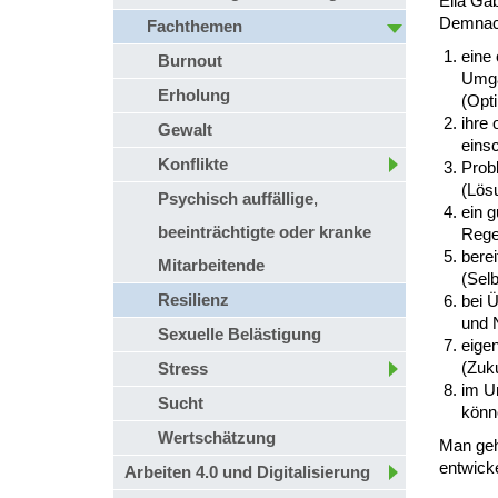
Ella Gab
Demnach
Fachthemen
eine
Burnout
Umgan
Erholung
(Opt
ihre
Gewalt
eins
Konflikte
Prob
(Lös
Psychisch auffällige,
ein 
beeinträchtigte oder kranke
Regen
berei
Mitarbeitende
(Sel
Resilienz
bei 
und 
Sexuelle Belästigung
eigen
(Zuku
Stress
im U
Sucht
könn
Wertschätzung
Man geh
entwicke
Arbeiten 4.0 und Digitalisierung