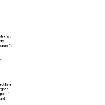
dskraft.
dtv
onen für
"
eckliste
gegnen
mpass“.
 und