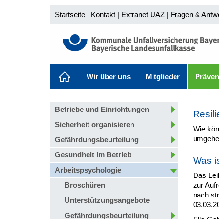
Startseite
|
Kontakt
|
Extranet UAZ
|
Fragen & Antw
Wir über uns
Mitglieder
Präven
Betriebe und Einrichtungen
Resili
Sicherheit organisieren
Wie kön
umgehen
Gefährdungsbeurteilung
Gesundheit im Betrieb
Was is
Arbeitspsychologie
Das Leib
Broschüren
zur Auf
nach str
Unterstützungsangebote
03.03.2
Gefährdungsbeurteilung