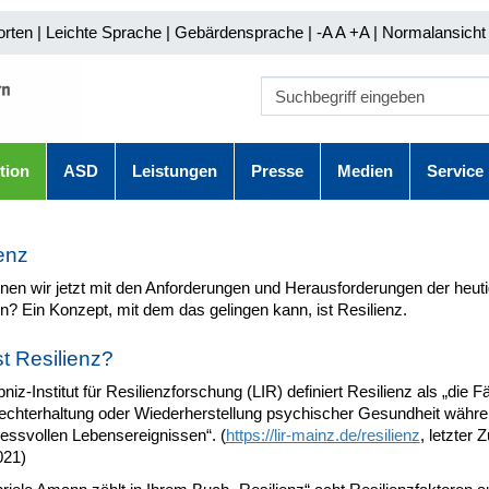
orten
|
Leichte Sprache
|
Gebärdensprache
| -A A
+A |
Normalansicht 
tion
ASD
Leistungen
Presse
Medien
Service
enz
nen wir jetzt mit den Anforderungen und Herausforderungen der heuti
? Ein Konzept, mit dem das gelingen kann, ist Resilienz.
t Resilienz?
niz-Institut für Resilienzforschung (LIR) definiert Resilienz als „die F
rechterhaltung oder Wiederherstellung psychischer Gesundheit währe
essvollen Lebensereignissen“. (
https://lir-mainz.de/resilienz
, letzter Z
021)