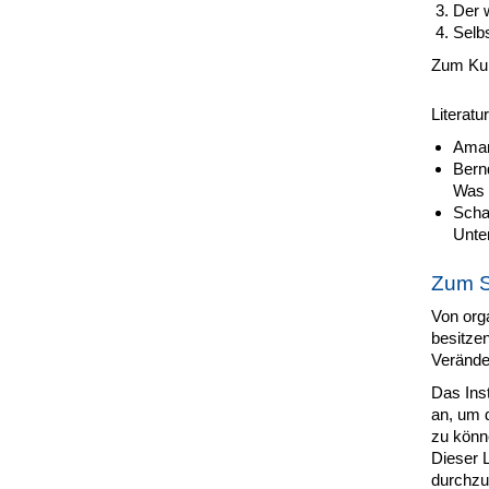
Der w
Selbs
Zum Kur
Literatur
Amann
Bern
Was 
Schar
Unte
Zum S
Von org
besitze
Verände
Das Ins
an, um 
zu könn
Dieser 
durchzu