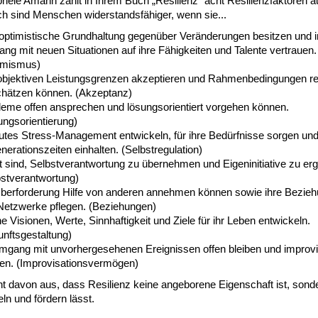
riele Amann zählt in Ihrem Buch „Resilienz“ acht Resilienzfaktoren au
 sind Menschen widerstandsfähiger, wenn sie...
 optimistische Grundhaltung gegenüber Veränderungen besitzen und 
g mit neuen Situationen auf ihre Fähigkeiten und Talente vertrauen.
imismus)
 objektiven Leistungsgrenzen akzeptieren und Rahmenbedingungen rea
chätzen können. (Akzeptanz)
leme offen ansprechen und lösungsorientiert vorgehen können.
ungsorientierung)
gutes Stress-Management entwickeln, für ihre Bedürfnisse sorgen un
erationszeiten einhalten. (Selbstregulation)
t sind, Selbstverantwortung zu übernehmen und Eigeninitiative zu erg
bstverantwortung)
Überforderung Hilfe von anderen annehmen können sowie ihre Bezie
Netzwerke pflegen. (Beziehungen)
e Visionen, Werte, Sinnhaftigkeit und Ziele für ihr Leben entwickeln.
nftsgestaltung)
mgang mit unvorhergesehenen Ereignissen offen bleiben und improvi
en. (Improvisationsvermögen)
t davon aus, dass Resilienz keine angeborene Eigenschaft ist, sond
ln und fördern lässt.