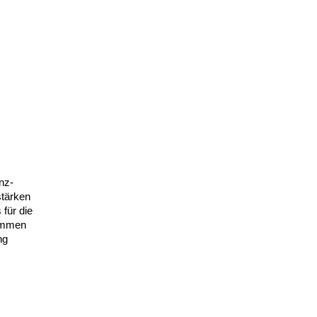
nz-
stärken
für die
sammen
ng