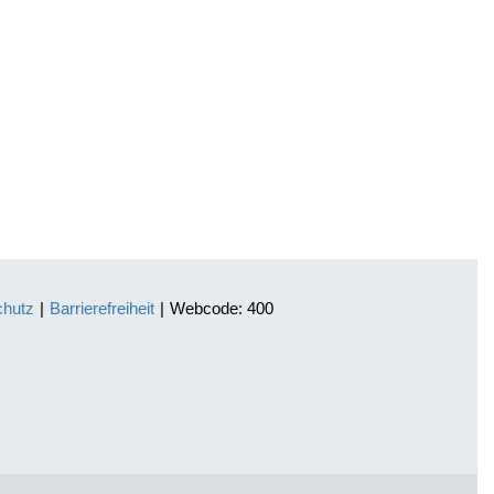
chutz
|
Barrierefreiheit
|
Webcode: 400