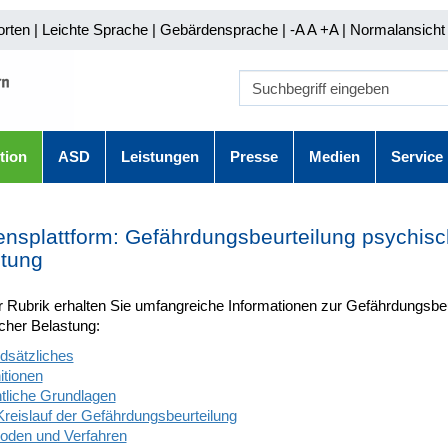
orten
|
Leichte Sprache
|
Gebärdensprache
| -A A
+A |
Normalansicht 
tion
ASD
Leistungen
Presse
Medien
Service
nsplattform: Gefährdungsbeurteilung psychisc
tung
r Rubrik erhalten Sie umfangreiche Informationen zur Gefährdungsbe
cher Belastung:
dsätzliches
itionen
tliche Grundlagen
Kreislauf der Gefährdungsbeurteilung
oden und Verfahren