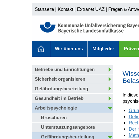
Startseite
|
Kontakt
|
Extranet UAZ
|
Fragen & Antw
Wir über uns
Mitglieder
Präven
Betriebe und Einrichtungen
Wisse
Sicherheit organisieren
Belas
Gefährdungsbeurteilung
In diese
Gesundheit im Betrieb
psychis
Arbeitspsychologie
Grun
Defin
Broschüren
Rech
Unterstützungsangebote
Der 
Meth
Gefährdungsbeurteilung