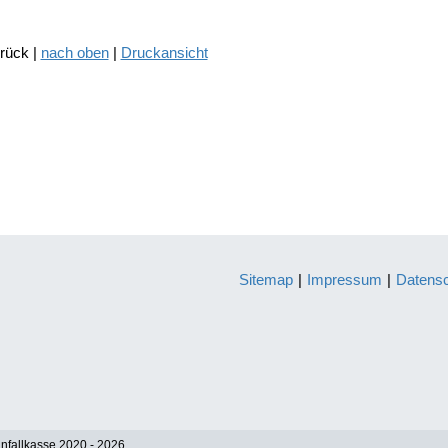
urück |
nach oben
|
Druckansicht
Sitemap
|
Impressum
|
Datens
nfallkasse 2020 - 2026