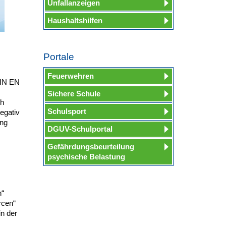
Unfallanzeigen
Haushaltshilfen
Portale
Feuerwehren
DIN EN
Sichere Schule
ch
Schulsport
egativ
ung
DGUV-Schulportal
Gefährdungsbeurteilung
psychische Belastung
n“
rcen“
n der