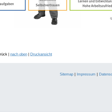
urück |
nach oben
|
Druckansicht
Sitemap
|
Impressum
|
Datens