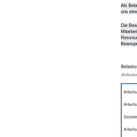
Als Bela
uns einw
Die Bea
Mitarbei
Ressour
Beanspr