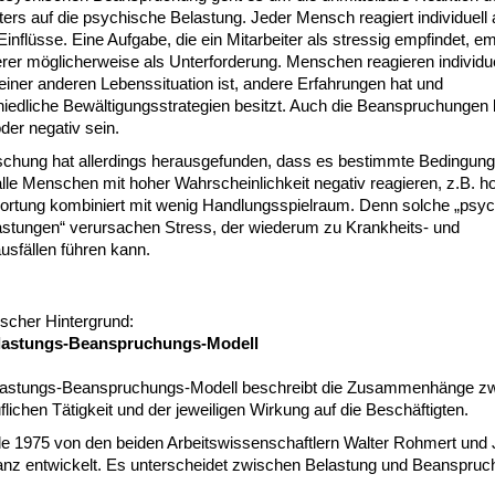
ters auf die psychische Belastung. Jeder Mensch reagiert individuell 
inflüsse. Eine Aufgabe, die ein Mitarbeiter als stressig empfindet, em
rer möglicherweise als Unterforderung. Menschen reagieren individue
 einer anderen Lebenssituation ist, andere Erfahrungen hat und
hiedliche Bewältigungsstrategien besitzt. Auch die Beanspruchungen
oder negativ sein.
schung hat allerdings herausgefunden, dass es bestimmte Bedingunge
alle Menschen mit hoher Wahrscheinlichkeit negativ reagieren, z.B. h
ortung kombiniert mit wenig Handlungsspielraum. Denn solche „psy
astungen“ verursachen Stress, der wiederum zu Krankheits- und
usfällen führen kann.
ischer Hintergrund:
lastungs-Beanspruchungs-Modell
astungs-Beanspruchungs-Modell beschreibt die Zusammenhänge z
flichen Tätigkeit und der jeweiligen Wirkung auf die Beschäftigten.
e 1975 von den beiden Arbeitswissenschaftlern Walter Rohmert und
anz entwickelt. Es unterscheidet zwischen Belastung und Beanspruc