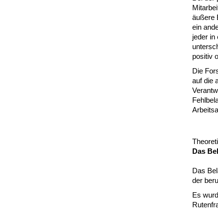
Mitarbei
äußere E
ein ande
jeder in
untersc
positiv 
Die For
auf die 
Verantw
Fehlbel
Arbeitsa
Theoret
Das Be
Das Bel
der beru
Es wurd
Rutenfr