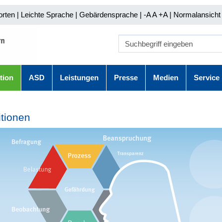
orten
|
Leichte Sprache
|
Gebärdensprache
| -A A
+A |
Normalansicht 
tion
ASD
Leistungen
Presse
Medien
Service
itionen