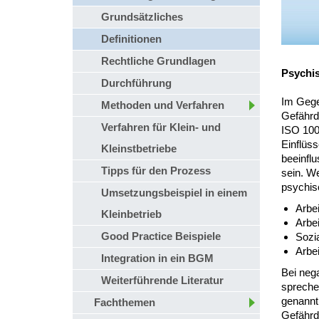
Grundsätzliches
Definitionen
Rechtliche Grundlagen
Psychi
Durchführung
Im Gege
Methoden und Verfahren
Gefährdu
Verfahren für Klein- und
ISO 100
Einflüs
Kleinstbetriebe
beeinfl
Tipps für den Prozess
sein. W
psychis
Umsetzungsbeispiel in einem
Arbei
Kleinbetrieb
Arbei
Good Practice Beispiele
Sozi
Arbe
Integration in ein BGM
Bei neg
Weiterführende Literatur
spreche
genannt
Fachthemen
Gefährdu