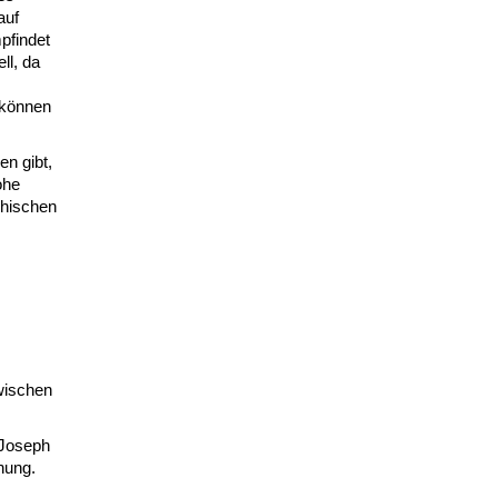
auf
pfindet
ll, da
 können
n gibt,
ohe
chischen
wischen
 Joseph
hung.