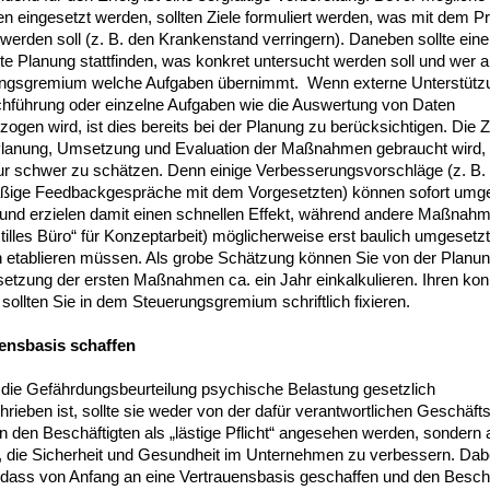
n eingesetzt werden, sollten Ziele formuliert werden, was mit dem P
 werden soll (z. B. den Krankenstand verringern). Daneben sollte eine
erte Planung stattfinden, was konkret untersucht werden soll und wer
ngsgremium welche Aufgaben übernimmt. Wenn externe Unterstützu
chführung oder einzelne Aufgaben wie die Auswertung von Daten
ogen wird, ist dies bereits bei der Planung zu berücksichtigen. Die Ze
 Planung, Umsetzung und Evaluation der Maßnahmen gebraucht wird, 
ur schwer zu schätzen. Denn einige Verbesserungsvorschläge (z. B.
ßige Feedbackgespräche mit dem Vorgesetzten) können sofort umge
und erzielen damit einen schnellen Effekt, während andere Maßnahm
stilles Büro“ für Konzeptarbeit) möglicherweise erst baulich umgesetz
h etablieren müssen. Als grobe Schätzung können Sie von der Planun
etzung der ersten Maßnahmen ca. ein Jahr einkalkulieren. Ihren kon
 sollten Sie in dem Steuerungsgremium schriftlich fixieren.
ensbasis schaffen
die Gefährdungsbeurteilung psychische Belastung gesetzlich
rieben ist, sollte sie weder von der dafür verantwortlichen Geschäft
 den Beschäftigten als „lästige Pflicht“ angesehen werden, sondern 
 die Sicherheit und Gesundheit im Unternehmen zu verbessern. Dabe
, dass von Anfang an eine Vertrauensbasis geschaffen und den Beschä