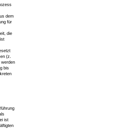
rozess
 aus dem
ng für
it, die
ist
setzt
en (z.
t werden
g bis
kreten
sführung
als
i ist
ftigten