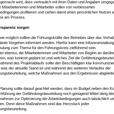
h gemacht wird, dass vertraulich mit ihren Daten und Angaben umgeg
e Mitarbeiterinnen und Mitarbeiter sollen von verbesserten
bedingungen profitieren und ziehen damit einen persönlichen Nutzen 
me am Prozess.
nsparenz sorgen
wie möglich sollten die Führungskräfte des Betriebes über das Vorha
ante Vorgehen informiert werden. Hierfür kann eine Infoveranstaltung
hulung zum Thema für den Führungskreis zielführend sein.
ist ebenso, die Mitarbeiterinnen und Mitarbeiter von Beginn an darübe
ren, was konkret geplant ist und welches Ziel die Gefährdungsbeurtei
ährend des Projektablaufs sollte den Beschäftigten klar kommunizier
was der aktuelle Stand ist und während des weiteren Verlaufes der
ungsbeurteilung, welche Maßnahmen aus den Ergebnissen abgeleite
 Planung sollte darauf geachtet werden, dass im Budget neben den Ko
chführung der Gefährdungsbeurteilung noch genügend Mittel übrig ble
nahmen zur Optimierung der Arbeitsbedingungen auch tatsächlich 
en. Denn diese Maßnahmen sind das Herzstück jeder
ungsbeurteilung.