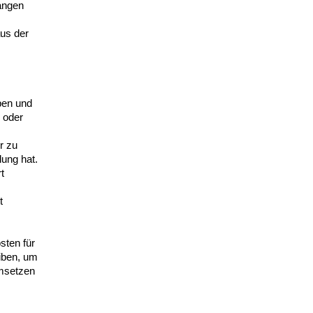
angen
aus der
ben und
 oder
r zu
lung hat.
t
t
sten für
iben, um
umsetzen