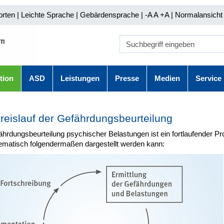
orten
|
Leichte Sprache
|
Gebärdensprache
| -A A
+A |
Normalansicht 
tion
ASD
Leistungen
Presse
Medien
Service
reislauf der Gefährdungsbeurteilung
hrdungsbeurteilung psychischer Belastungen ist ein fortlaufender Pr
ematisch folgendermaßen dargestellt werden kann: