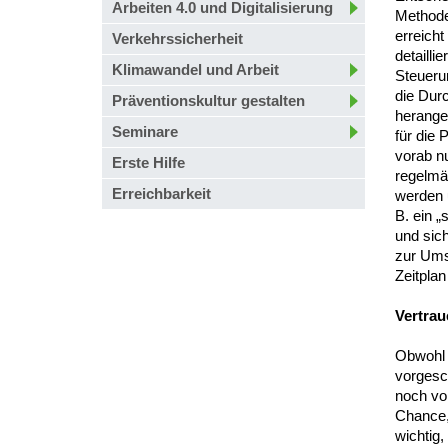
Arbeiten 4.0 und Digitalisierung
Methode
erreicht
Verkehrssicherheit
detailli
Klimawandel und Arbeit
Steueru
die Dur
Präventionskultur gestalten
herangez
Seminare
für die
vorab n
Erste Hilfe
regelmä
Erreichbarkeit
werden 
B. ein „
und sic
zur Ums
Zeitplan
Vertrau
Obwohl 
vorgesch
noch von
Chance,
wichtig