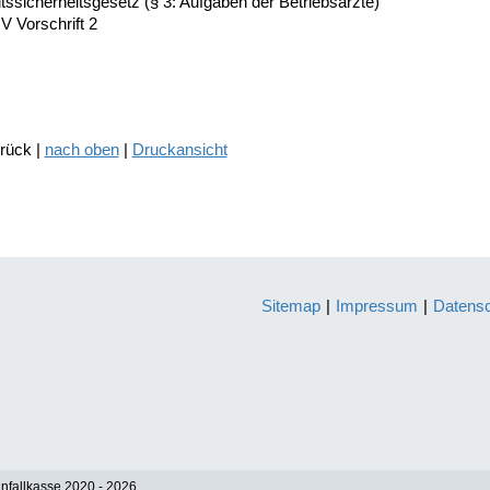
tssicherheitsgesetz (§ 3: Aufgaben der Betriebsärzte)
 Vorschrift 2
urück |
nach oben
|
Druckansicht
Sitemap
|
Impressum
|
Datens
nfallkasse 2020 - 2026