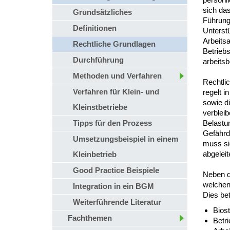
sich das
Grundsätzliches
Führungs
Definitionen
Unterst
Arbeits
Rechtliche Grundlagen
Betrieb
Durchführung
arbeitsb
Methoden und Verfahren
Rechtlic
Verfahren für Klein- und
regelt i
sowie d
Kleinstbetriebe
verblei
Tipps für den Prozess
Belastun
Gefährd
Umsetzungsbeispiel in einem
muss si
abgelei
Kleinbetrieb
Good Practice Beispiele
Neben d
welchen
Integration in ein BGM
Dies betr
Weiterführende Literatur
Bios
Fachthemen
Betr