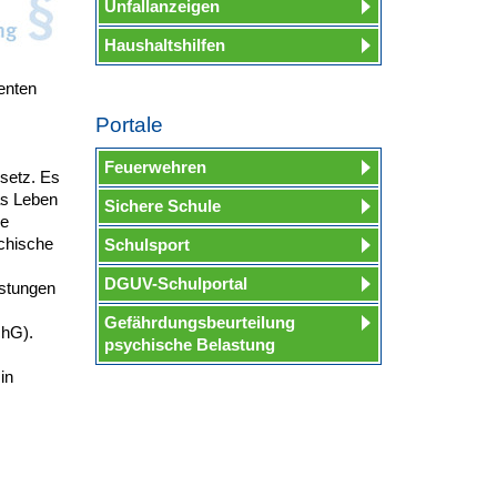
Unfallanzeigen
Haushaltshilfen
enten
Portale
Feuerwehren
esetz. Es
das Leben
Sichere Schule
ie
ychische
Schulsport
DGUV-Schulportal
astungen
Gefährdungsbeurteilung
chG).
psychische Belastung
in