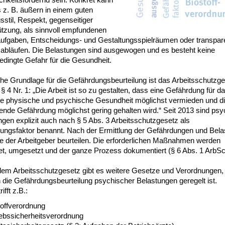
 z. B. äußern in einem guten
stil, Respekt, gegenseitiger
ützung, als sinnvoll empfundenen
aufgaben, Entscheidungs- und Gestaltungsspielräumen oder transpar
sabläufen. Die Belastungen sind ausgewogen und es besteht keine
edingte Gefahr für die Gesundheit.
he Grundlage für die Gefährdungsbeurteilung ist das Arbeitsschutzg
n § 4 Nr. 1: „Die Arbeit ist so zu gestalten, dass eine Gefährdung für 
ie physische und psychische Gesundheit möglichst vermieden und d
bende Gefährdung möglichst gering gehalten wird.“ Seit 2013 sind ps
gen explizit auch nach § 5 Abs. 3 Arbeitsschutzgesetz als
ungsfaktor benannt. Nach der Ermittlung der Gefährdungen und Bel
e der Arbeitgeber beurteilen. Die erforderlichen Maßnahmen werden
tet, umgesetzt und der ganze Prozess dokumentiert (§ 6 Abs. 1 ArbS
em Arbeitsschutzgesetz gibt es weitere Gesetze und Verordnungen, 
 die Gefährdungsbeurteilung psychischer Belastungen geregelt ist.
ifft z.B.:
toffverordnung
iebssicherheitsverordnung