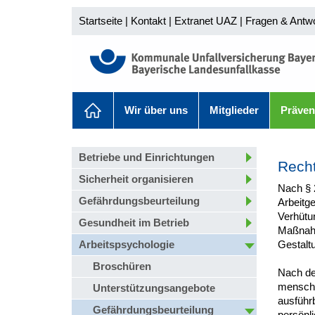
Startseite
|
Kontakt
|
Extranet UAZ
|
Fragen & Antw
Wir über uns
Mitglieder
Präven
Betriebe und Einrichtungen
Recht
Sicherheit organisieren
Nach § 2
Gefährdungsbeurteilung
Arbeitg
Verhütun
Gesundheit im Betrieb
Maßnahm
Arbeitspsychologie
Gestaltu
Broschüren
Nach de
mensche
Unterstützungsangebote
ausführb
Gefährdungsbeurteilung
persönli