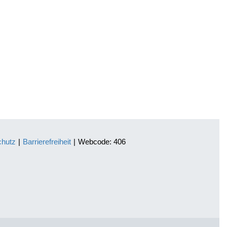
chutz
|
Barrierefreiheit
|
Webcode: 406