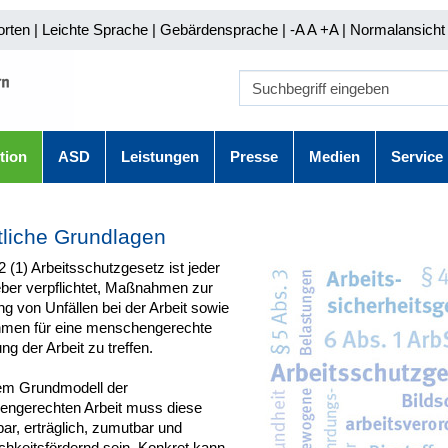
orten
|
Leichte Sprache
|
Gebärdensprache
| -A A
+A |
Normalansicht 
tion
ASD
Leistungen
Presse
Medien
Service
liche Grundlagen
 (1) Arbeitsschutzgesetz ist jeder
eber verpflichtet, Maßnahmen zur
g von Unfällen bei der Arbeit sowie
en für eine menschengerechte
ng der Arbeit zu treffen.
m Grundmodell der
ngerechten Arbeit muss diese
ar, erträglich, zumutbar und
chkeitsfördernd sein. Konkret kann