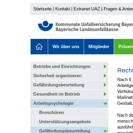
Startseite
|
Kontakt
|
Extranet UAZ
|
Fragen & Antw
Wir über uns
Mitglieder
Präven
Betriebe und Einrichtungen
Recht
Sicherheit organisieren
Nach § 2
Gefährdungsbeurteilung
Arbeitg
Verhütun
Gesundheit im Betrieb
Maßnahm
Arbeitspsychologie
Gestaltu
Broschüren
Nach de
mensche
Unterstützungsangebote
ausführb
Gefährdungsbeurteilung
persönli