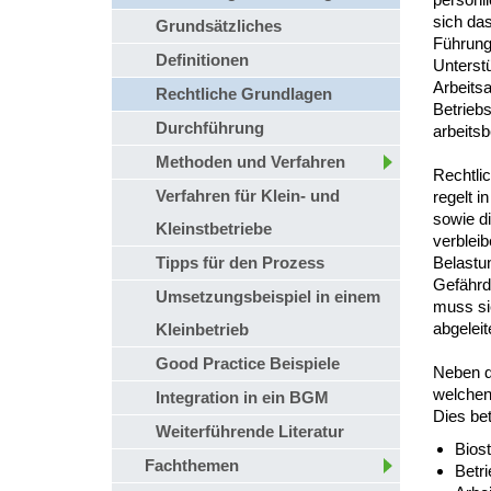
sich das
Grundsätzliches
Führungs
Definitionen
Unterst
Arbeits
Rechtliche Grundlagen
Betrieb
Durchführung
arbeitsb
Methoden und Verfahren
Rechtlic
Verfahren für Klein- und
regelt i
sowie d
Kleinstbetriebe
verblei
Tipps für den Prozess
Belastun
Gefährd
Umsetzungsbeispiel in einem
muss si
abgelei
Kleinbetrieb
Good Practice Beispiele
Neben d
welchen
Integration in ein BGM
Dies betr
Weiterführende Literatur
Bios
Fachthemen
Betr