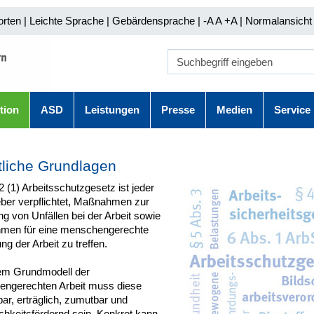
orten
|
Leichte Sprache
|
Gebärdensprache
| -A A
+A |
Normalansicht 
tion
ASD
Leistungen
Presse
Medien
Service
liche Grundlagen
 (1) Arbeitsschutzgesetz ist jeder
eber verpflichtet, Maßnahmen zur
g von Unfällen bei der Arbeit sowie
en für eine menschengerechte
ng der Arbeit zu treffen.
m Grundmodell der
ngerechten Arbeit muss diese
ar, erträglich, zumutbar und
chkeitsfördernd sein. Konkret kann