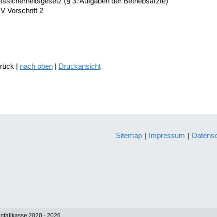
tssicherheitsgesetz (§ 3: Aufgaben der Betriebsärzte)
 Vorschrift 2
urück |
nach oben
|
Druckansicht
Sitemap
|
Impressum
|
Datens
nfallkasse 2020 - 2026