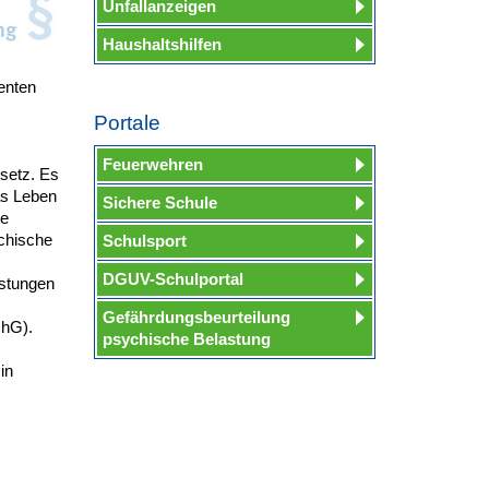
Unfallanzeigen
Haushaltshilfen
enten
Portale
Feuerwehren
esetz. Es
das Leben
Sichere Schule
ie
ychische
Schulsport
DGUV-Schulportal
astungen
Gefährdungsbeurteilung
chG).
psychische Belastung
in