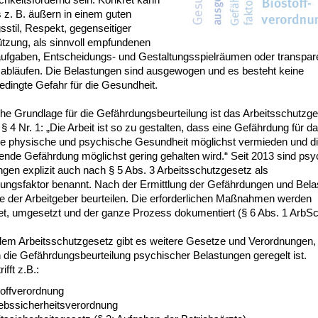
 z. B. äußern in einem guten
stil, Respekt, gegenseitiger
ützung, als sinnvoll empfundenen
aufgaben, Entscheidungs- und Gestaltungsspielräumen oder transpar
sabläufen. Die Belastungen sind ausgewogen und es besteht keine
edingte Gefahr für die Gesundheit.
he Grundlage für die Gefährdungsbeurteilung ist das Arbeitsschutzg
n § 4 Nr. 1: „Die Arbeit ist so zu gestalten, dass eine Gefährdung für 
ie physische und psychische Gesundheit möglichst vermieden und d
bende Gefährdung möglichst gering gehalten wird.“ Seit 2013 sind ps
gen explizit auch nach § 5 Abs. 3 Arbeitsschutzgesetz als
ungsfaktor benannt. Nach der Ermittlung der Gefährdungen und Bel
e der Arbeitgeber beurteilen. Die erforderlichen Maßnahmen werden
tet, umgesetzt und der ganze Prozess dokumentiert (§ 6 Abs. 1 ArbS
em Arbeitsschutzgesetz gibt es weitere Gesetze und Verordnungen, 
 die Gefährdungsbeurteilung psychischer Belastungen geregelt ist.
ifft z.B.:
toffverordnung
iebssicherheitsverordnung