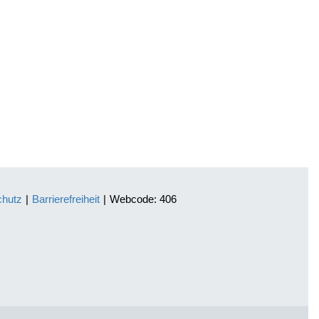
chutz
|
Barrierefreiheit
|
Webcode: 406