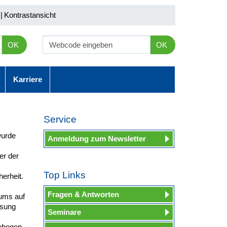
|
Kontrastansicht
OK
OK
Karriere
Service
wurde
Anmeldung zum Newsletter
er der
Top Links
erheit.
Fragen & Antworten
ums auf
ssung
Seminare
gebogen