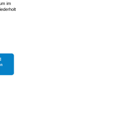
ium im
iederholt