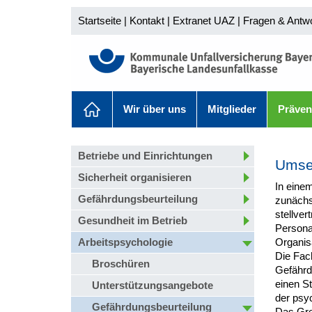
Startseite
|
Kontakt
|
Extranet UAZ
|
Fragen & Antw
Wir über uns
Mitglieder
Präven
Betriebe und Einrichtungen
Umset
Sicherheit organisieren
In einem
Gefährdungsbeurteilung
zunächs
stellver
Gesundheit im Betrieb
Personal
Arbeitspsychologie
Organisa
Die Fach
Broschüren
Gefährd
einen S
Unterstützungsangebote
der psy
Gefährdungsbeurteilung
Das Gre