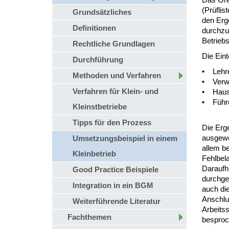
(Prüfli
Grundsätzliches
den Erg
Definitionen
durchzu
Betriebs
Rechtliche Grundlagen
Die Eint
Durchführung
• Lehre
Methoden und Verfahren
• Verw
Verfahren für Klein- und
• Haus
• Führu
Kleinstbetriebe
Tipps für den Prozess
Die Erge
ausgewer
Umsetzungsbeispiel in einem
allem be
Kleinbetrieb
Fehlbela
Daraufhi
Good Practice Beispiele
durchge
Integration in ein BGM
auch die
Anschlu
Weiterführende Literatur
Arbeitss
Fachthemen
besproc