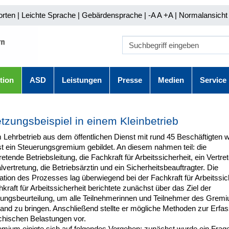
orten
|
Leichte Sprache
|
Gebärdensprache
| -A A
+A |
Normalansicht 
tion
ASD
Leistungen
Presse
Medien
Service
zungsbeispiel in einem Kleinbetrieb
 Lehrbetrieb aus dem öffentlichen Dienst mit rund 45 Beschäftigten 
t ein Steuerungsgremium gebildet. An diesem nahmen teil: die
tretende Betriebsleitung, die Fachkraft für Arbeitssicherheit, ein Vertret
vertretung, die Betriebsärztin und ein Sicherheitsbeauftragter. Die
tion des Prozesses lag überwiegend bei der Fachkraft für Arbeitssich
kraft für Arbeitssicherheit berichtete zunächst über das Ziel der
ungsbeurteilung, um alle Teilnehmerinnen und Teilnehmer des Gremi
tand zu bringen. Anschließend stellte er mögliche Methoden zur Erfa
chischen Belastungen vor.
mium einigte sich auf folgendes Vorgehen: zunächst wurde ein Fra