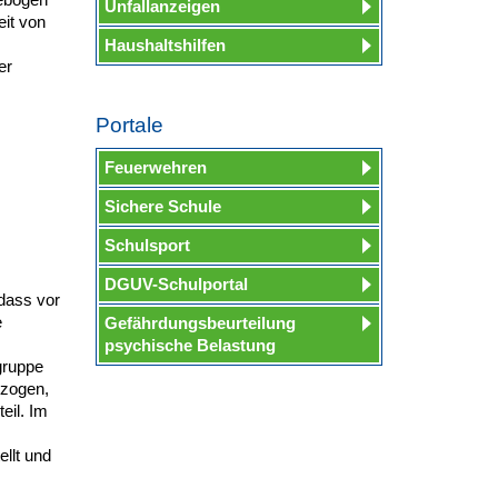
Unfallanzeigen
eit von
Haushaltshilfen
er
Portale
Feuerwehren
Sichere Schule
Schulsport
DGUV-Schulportal
 dass vor
e
Gefährdungsbeurteilung
psychische Belastung
gruppe
ezogen,
eil. Im
llt und