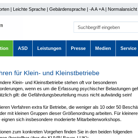
orten
|
Leichte Sprache
|
Gebärdensprache
| -A A
+A |
Normalansicht 
tion
ASD
Leistungen
Presse
Medien
Service
hren für Klein- und Kleinstbetriebe
dere Klein- und Kleinstbetriebe stehen oft vor besonderen
orderungen, wenn es um die Erfassung psychischer Belastungen geh
zlich gilt: die Gefährdungsbeurteilung muss nicht aufwändig sein!
ieren Verfahren extra für Betriebe, die weniger als 10 oder 50 Beschäf
der mit kleinen Gruppen dieser Größenordnung arbeiten. Für kleinere
e eignen sich insbesondere moderierte Mitarbeiterworkshops.
tionen zum konkreten Vorgehen finden Sie in den beiden folgenden
ren (bestellbar über die KUVB/ Bayer. LUK):