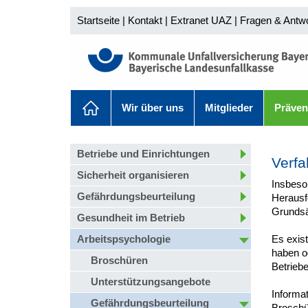
Startseite
|
Kontakt
|
Extranet UAZ
|
Fragen & Antw
Wir über uns
Mitglieder
Präven
Betriebe und Einrichtungen
Verfa
Sicherheit organisieren
Insbeson
Gefährdungsbeurteilung
Herausf
Grundsät
Gesundheit im Betrieb
Arbeitspsychologie
Es exist
haben o
Broschüren
Betrieb
Unterstützungsangebote
Informa
Gefährdungsbeurteilung
Broschü