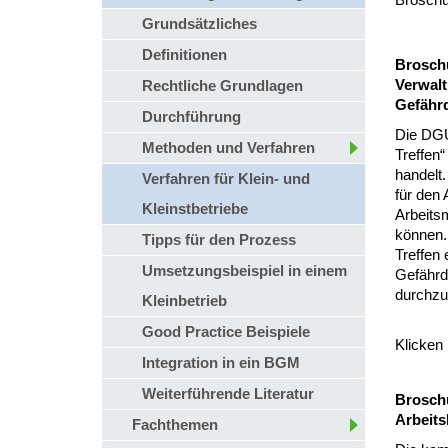
Grundsätzliches
Definitionen
Broschü
Verwalt
Rechtliche Grundlagen
Gefährd
Durchführung
Die DGU
Methoden und Verfahren
Treffen
handelt
Verfahren für Klein- und
für den 
Kleinstbetriebe
Arbeits
können. 
Tipps für den Prozess
Treffen 
Umsetzungsbeispiel in einem
Gefährd
durchzu
Kleinbetrieb
Good Practice Beispiele
Klicken 
Integration in ein BGM
Weiterführende Literatur
Brosch
Arbeit
Fachthemen