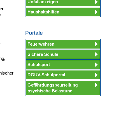
Unfallanzeigen
er
Haushaltshilfen
r
Portale
r
Feuerwehren
Sichere Schule
ng,
Schulsport
hischer
DGUV-Schulportal
Gefährdungsbeurteilung
psychische Belastung