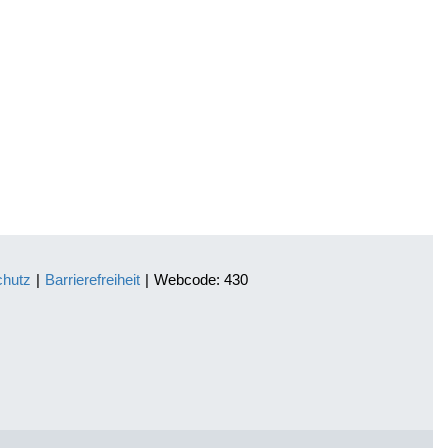
chutz
|
Barrierefreiheit
|
Webcode: 430