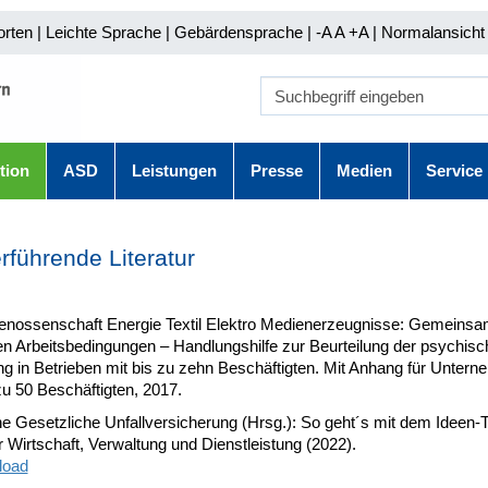
orten
|
Leichte Sprache
|
Gebärdensprache
| -A A
+A |
Normalansicht 
tion
ASD
Leistungen
Presse
Medien
Service
rführende Literatur
enossenschaft Energie Textil Elektro Medienerzeugnisse: Gemeinsa
n Arbeitsbedingungen – Handlungshilfe zur Beurteilung der psychisc
ng in Betrieben mit bis zu zehn Beschäftigten. Mit Anhang für Unter
zu 50 Beschäftigten, 2017.
e Gesetzliche Unfallversicherung (Hrsg.): So geht´s mit dem Ideen-T
r Wirtschaft, Verwaltung und Dienstleistung (2022).
load