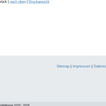
urück |
nach oben
|
Druckansicht
Sitemap
|
Impressum
|
Datens
nfallkasse 2020 - 2026