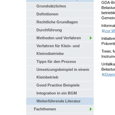
GDA-Bro
Grundsätzliches
Belastu
betriebl
Definitionen
Gemeins
Rechtliche Grundlagen
Informa
Durchführung
zur W
Methoden und Verfahren
Initiati
Präventi
Verfahren für Klein- und
Treier,
Kleinstbetriebe
Instrum
Tipps für den Prozess
Unfallk
Belastun
Umsetzungsbeispiel in einem
Down
Kleinbetrieb
Good Practice Beispiele
Integration in ein BGM
Weiterführende Literatur
Fachthemen