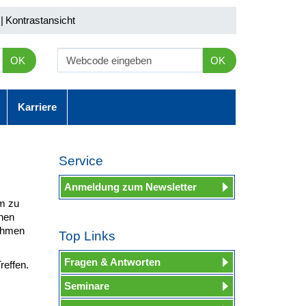
|
Kontrastansicht
OK
OK
Karriere
Service
Anmeldung zum Newsletter
m zu
hen
nehmen
Top Links
Fragen & Antworten
reffen.
Seminare