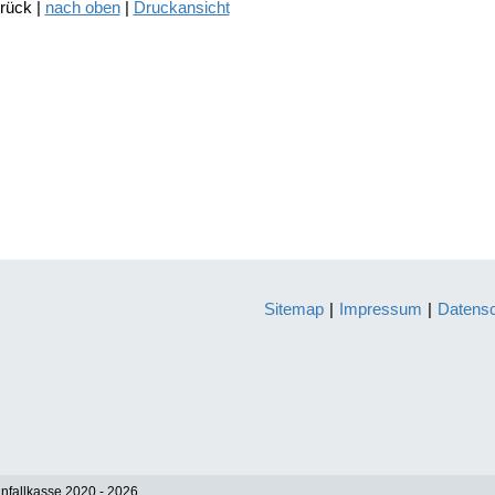
urück |
nach oben
|
Druckansicht
Sitemap
|
Impressum
|
Datens
nfallkasse 2020 - 2026