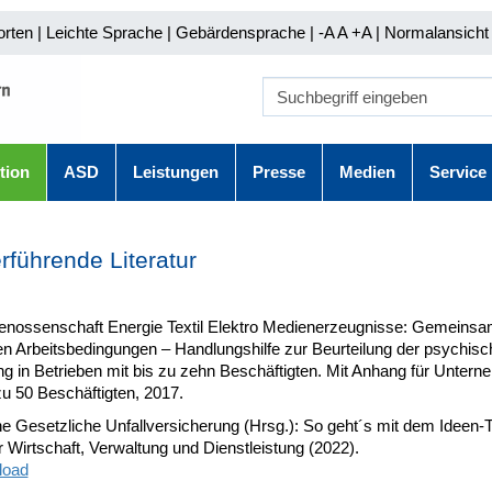
orten
|
Leichte Sprache
|
Gebärdensprache
| -A A
+A |
Normalansicht 
tion
ASD
Leistungen
Presse
Medien
Service
rführende Literatur
enossenschaft Energie Textil Elektro Medienerzeugnisse: Gemeinsa
n Arbeitsbedingungen – Handlungshilfe zur Beurteilung der psychisc
ng in Betrieben mit bis zu zehn Beschäftigten. Mit Anhang für Unter
zu 50 Beschäftigten, 2017.
e Gesetzliche Unfallversicherung (Hrsg.): So geht´s mit dem Ideen-T
r Wirtschaft, Verwaltung und Dienstleistung (2022).
load