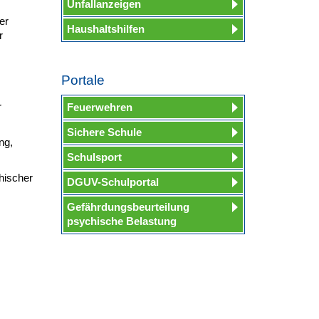
Unfallanzeigen
er
Haushaltshilfen
r
Portale
r
Feuerwehren
Sichere Schule
ng,
Schulsport
hischer
DGUV-Schulportal
Gefährdungsbeurteilung
psychische Belastung