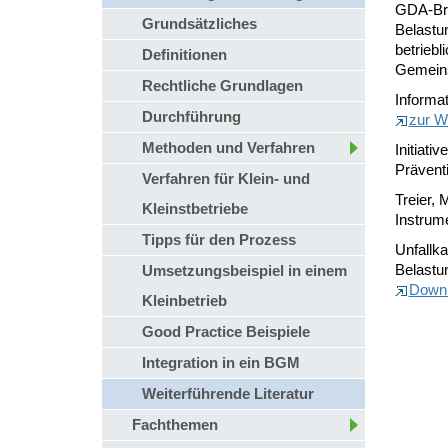
GDA-Bro
Grundsätzliches
Belastu
betriebl
Definitionen
Gemeins
Rechtliche Grundlagen
Informa
Durchführung
zur W
Methoden und Verfahren
Initiati
Präventi
Verfahren für Klein- und
Treier,
Kleinstbetriebe
Instrum
Tipps für den Prozess
Unfallk
Belastun
Umsetzungsbeispiel in einem
Down
Kleinbetrieb
Good Practice Beispiele
Integration in ein BGM
Weiterführende Literatur
Fachthemen