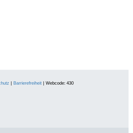
chutz
|
Barrierefreiheit
|
Webcode: 430