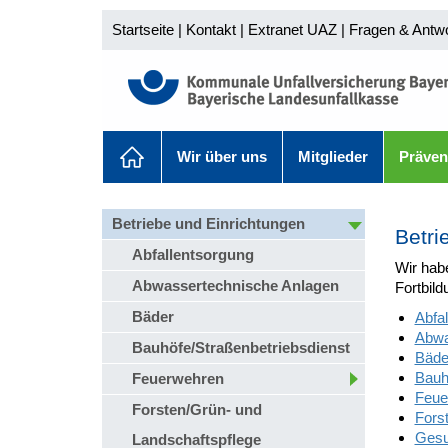
Startseite
|
Kontakt
|
Extranet UAZ
|
Fragen & Antw
Wir über uns
Mitglieder
Präven
Betriebe und Einrichtungen
Betri
Abfallentsorgung
Wir habe
Abwassertechnische Anlagen
Fortbild
Bäder
Abfa
Abwa
Bauhöfe/Straßenbetriebsdienst
Bäde
Bauh
Feuerwehren
Feue
Forsten/Grün- und
Fors
Gesu
Landschaftspflege