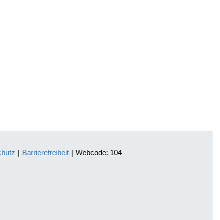
chutz
|
Barrierefreiheit
|
Webcode: 104