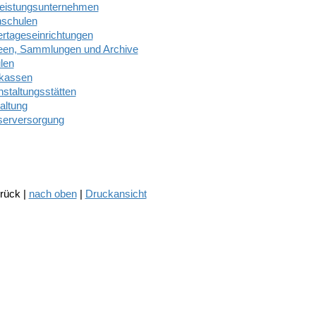
eleistungsunternehmen
schulen
ertageseinrichtungen
en, Sammlungen und Archive
len
kassen
nstaltungsstätten
altung
erversorgung
urück |
nach oben
|
Druckansicht