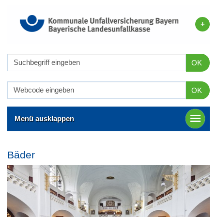
OK
OK
Menü ausklappen
Bäder