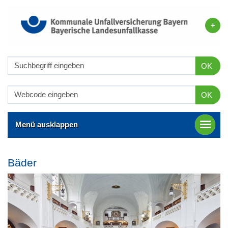
OK
OK
Menü ausklappen
Bäder