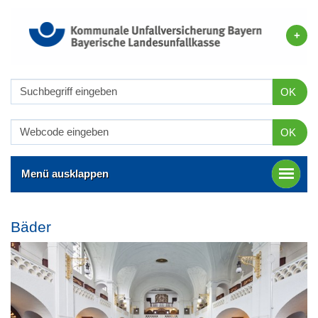
OK
OK
Menü ausklappen
Bäder