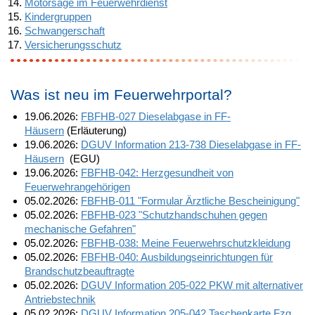
Motorsäge im Feuerwehrdienst
Kindergruppen
Schwangerschaft
Versicherungsschutz
Was ist neu im Feuerwehrportal?
19.06.2026:
FBFHB-027 Dieselabgase in FF-
Häusern
(Erläuterung)
19.06.2026:
DGUV Information 213-738 Dieselabgase in FF-
Häusern
(EGU)
19.06.2026:
FBFHB-042: Herzgesundheit von
Feuerwehrangehörigen
05.02.2026:
FBFHB-011 "Formular Ärztliche Bescheinigung"
05.02.2026:
FBFHB-023 "Schutzhandschuhen gegen
mechanische Gefahren"
05.02.2026:
FBFHB-038: Meine Feuerwehrschutzkleidung
05.02.2026:
FBFHB-040: Ausbildungseinrichtungen für
Brandschutzbeauftragte
05.02.2026:
DGUV Information 205-022 PKW mit alternativer
Antriebstechnik
05.02.2026:
DGUV Information 205-042 Taschenkarte Fzg.