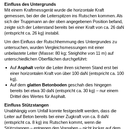
Einfluss des Untergrunds
Mit einem Kraftmessgerät wurde die horizontale Kraft
gemessen, bei der die Leiterspitzen ins Rutschen kommen. Als
sich der Truppmann an der oben angegebenen Position befand,
zeigte sich der Leiterstand bereits bei einer Kraft von ca. 26 daN
(entspricht ca. 26 kg) instabil.
Um den Einfluss der Rutschhemmung des Untergrundes zu
untersuchen, wurden Vergleichsmessungen mit einer
unbelastete Leiter (Masse: 80 kg; Steighöhe von 11 m) auf
unterschiedlichen Oberflächen durchgeführt:
Auf
Asphalt
verlor die Leiter ihren sicheren Stand erst bei
einer horizontalen Kraft von über 100 daN (entspricht ca. 100
kg).
Auf dem
glatten Betonboden
geschah dies hingegen
bereits bei etwa 30 daN (entspricht ca. 30 kg) – nur einem
Drittel des Wertes für Asphalt.
Einfluss Stützstangen
Unabhängig vom Unfall konnte festgestellt werden, dass die
Leiter auf Beton bereits bei einer Zugkraft von ca. 8 daN
(entspricht ca. 8 kg) ins Rutschen kommt, wenn die
Stützstangen – entgegen den Vorgaben – nicht locker auf dem