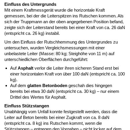
Einfluss des Untergrunds
Mit einem Kraftmessgerät wurde die horizontale Kraft
gemessen, bei der die Leiterspitzen ins Rutschen kommen. Als
sich der Truppmann an der oben angegebenen Position befand,
zeigte sich der Leiterstand bereits bei einer Kraft von ca. 26 daN
(entspricht ca. 26 kg) instabil.
Um den Einfluss der Rutschhemmung des Untergrundes zu
untersuchen, wurden Vergleichsmessungen mit einer
unbelastete Leiter (Masse: 80 kg; Steighöhe von 11 m) auf
unterschiedlichen Oberflächen durchgeführt:
Auf
Asphalt
verlor die Leiter ihren sicheren Stand erst bei
einer horizontalen Kraft von über 100 daN (entspricht ca. 100
kg).
Auf dem
glatten Betonboden
geschah dies hingegen
bereits bei etwa 30 daN (entspricht ca. 30 kg) – nur einem
Drittel des Wertes für Asphalt.
Einfluss Stützstangen
Unabhängig vom Unfall konnte festgestellt werden, dass die
Leiter auf Beton bereits bei einer Zugkraft von ca. 8 daN
(entspricht ca. 8 kg) ins Rutschen kommt, wenn die
Stützstangen – entgegen den Vorgaben – nicht locker auf dem