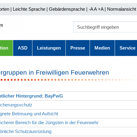
orten
|
Leichte Sprache
|
Gebärdensprache
| -A A
+A |
Normalansicht 
tion
ASD
Leistungen
Presse
Medien
Service
rgruppen in Freiwilligen Feuerwehren
htlicher Hintergrund: BayFwG
sicherungsschutz
gnete Betreuung und Aufsicht
sicherer Bereich für die Jüngsten in der Feuerwehr
sönliche Schutzausrüstung