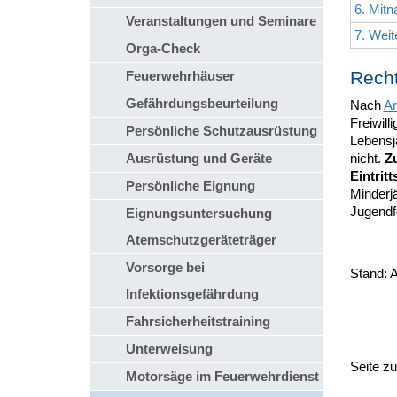
6. Mit
Veranstaltungen und Seminare
7. Weit
Orga-Check
Recht
Feuerwehrhäuser
Gefährdungsbeurteilung
Nach
Ar
Freiwill
Persönliche Schutzausrüstung
Lebensj
Ausrüstung und Geräte
nicht.
Zu
Eintritt
Persönliche Eignung
Minderj
Jugendf
Eignungsuntersuchung
Atemschutzgeräteträger
Vorsorge bei
Stand: 
Infektionsgefährdung
Fahrsicherheitstraining
Unterweisung
Seite z
Motorsäge im Feuerwehrdienst