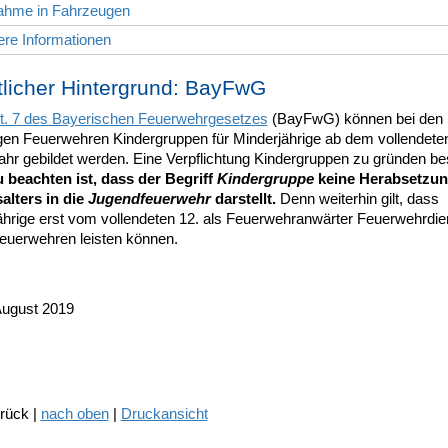
nahme in Fahrzeugen
ere Informationen
licher Hintergrund: BayFwG
t. 7 des Bayerischen Feuerwehrgesetzes
(BayFwG) können bei den
igen Feuerwehren Kindergruppen für Minderjährige ab dem vollendeten
ahr gebildet werden. Eine Verpflichtung Kindergruppen zu gründen be
 beachten ist, dass der Begriff
Kindergruppe
keine Herabsetzun
salters in die
Jugendfeuerwehr
darstellt.
Denn weiterhin gilt, dass
ährige erst vom vollendeten 12. als Feuerwehranwärter Feuerwehrdien
euerwehren leisten können.
August 2019
urück |
nach oben
|
Druckansicht