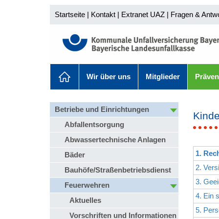
Startseite
|
Kontakt
|
Extranet UAZ
|
Fragen & Antw
Wir über uns
Mitglieder
Präven
Betriebe und Einrichtungen
Kinde
Abfallentsorgung
Abwassertechnische Anlagen
1. Rec
Bäder
2. Ver
Bauhöfe/Straßenbetriebsdienst
3. Geei
Feuerwehren
4. Ein 
Aktuelles
5. Per
Vorschriften und Informationen