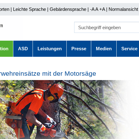
orten
|
Leichte Sprache
|
Gebärdensprache
| -A A
+A |
Normalansicht 
tion
ASD
Leistungen
Presse
Medien
Service
wehreinsätze mit der Motorsäge