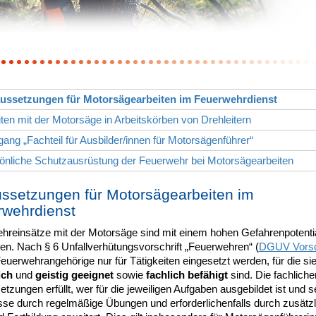
aussetzungen für Motorsägearbeiten im Feuerwehrdienst
iten mit der Motorsäge in Arbeitskörben von Drehleitern
gang „Fachteil für Ausbilder/innen für Motorsägenführer“
önliche Schutzausrüstung der Feuerwehr bei Motorsägearbeiten
ssetzungen für Motorsägearbeiten im
wehrdienst
hreinsätze mit der Motorsäge sind mit einem hohen Gefahrenpotenti
en. Nach § 6 Unfallverhütungsvorschrift „Feuerwehren“ (
DGUV Vorsch
euerwehrangehörige nur für Tätigkeiten eingesetzt werden, für die si
ich
und
geistig geeignet
sowie
fachlich befähigt
sind. Die fachliche
tzungen erfüllt, wer für die jeweiligen Aufgaben ausgebildet ist und s
sse durch regelmäßige Übungen und erforderlichenfalls durch zusätzl