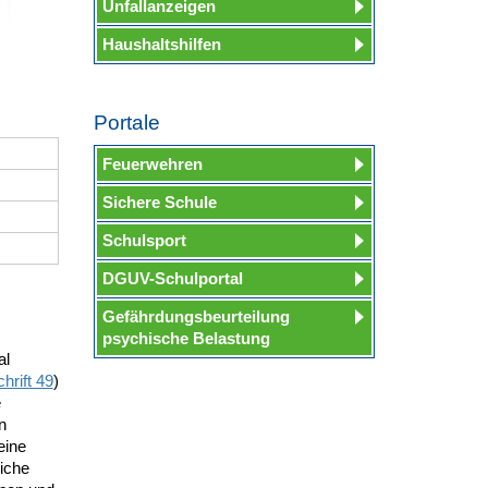
Unfallanzeigen
Haushaltshilfen
Portale
Feuerwehren
Sichere Schule
Schulsport
DGUV-Schulportal
Gefährdungsbeurteilung
psychische Belastung
al
rift 49
)
e
n
eine
iche