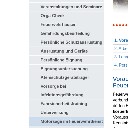
Veranstaltungen und Seminare
Orga-Check
Feuerwehrhäuser
Gefährdungsbeurteilung
1. Vor
Persönliche Schutzausrüstung
2. Arbe
Ausrüstung und Geräte
3. Lehr
Persönliche Eignung
4. Pers
Eignungsuntersuchung
Atemschutzgeräteträger
Vorau
Feuer
Vorsorge bei
Feuerwe
Infektionsgefährdung
verbund
Fahrsicherheitstraining
dürfen F
körperl
Unterweisung
Vorausse
Motorsäge im Feuerwehrdienst
Kenntni