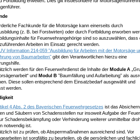
 Fortbildung erweitert. Dies gilt insbesondere für Motorsägenführeri
genführer.
nde
rderliche Fachkunde für die Motorsäge kann einerseits durch
sbildung (z. B. bei Forstwirten) oder durch Fortbildung erworben we
bildungsinhalte für Feuerwehrangehörige sind so auszuwählen, dass 
zuführenden Arbeiten im Einsatz gerecht werden.
 Information 214-059 "Ausbildung für Arbeiten mit der Motorsäge u
hrung von Baumarbeiten"
gibt den Verantwortlichen hierzu eine
rungshilfe.
tzlich werden für den Feuerwehrdienst die Inhalte der
Module A
„Gru
orsägenarbeit“ und
Modul B
"Baumfällung und Aufarbeitung" als aus
en. Diese sollen entsprechend dem Einsatzbedarf ausgewählt und
st werden.
igkeit
tikel 4 Abs. 2 des Bayerischen Feuerwehrgesetzes
ist das Absichern
n und Säubern von Schadensstellen nur insoweit Aufgabe der Feuer
zur Schadensbekämpfung oder Verhinderung weiterer unmittelbar dro
n notwendig ist.
tzlich ist zu prüfen, ob Absperrmaßnahmen ausreichend sind. Vor
earbeiten ist sorgfältig zu beurteilen, ob die persönlichen und fachli