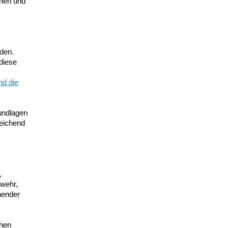
nnen und
rden.
diese
nd die
ndlagen
reichend
,
wehr,
hender
chen