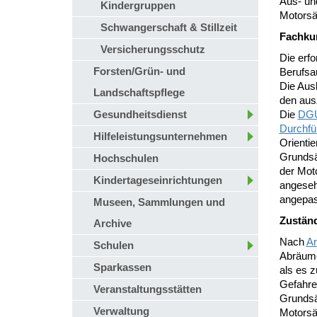
Aus- und
Kindergruppen
Motorsä
Schwangerschaft & Stillzeit
Fachku
Versicherungsschutz
Die erfo
Forsten/Grün- und
Berufsau
Die Aus
Landschaftspflege
den aus
Gesundheitsdienst
Die
DGUV
Durchfü
Hilfeleistungsunternehmen
Orientie
Grundsä
Hochschulen
der Mot
Kindertageseinrichtungen
angeseh
angepas
Museen, Sammlungen und
Zuständ
Archive
Nach
Ar
Schulen
Abräume
Sparkassen
als es 
Gefahre
Veranstaltungsstätten
Grundsä
Verwaltung
Motorsäg