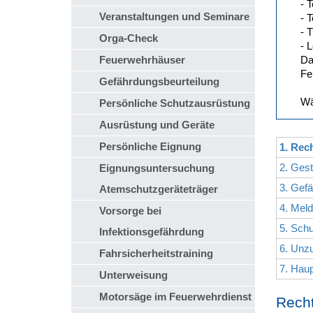
- 
Veranstaltungen und Seminare
- 
- 
Orga-Check
- 
Feuerwehrhäuser
Da
Fe
Gefährdungsbeurteilung
Wä
Persönliche Schutzausrüstung
Ausrüstung und Geräte
Persönliche Eignung
1. Rec
2. Gest
Eignungsuntersuchung
3. Gef
Atemschutzgeräteträger
4. Mel
Vorsorge bei
5. Schu
Infektionsgefährdung
6. Unzu
Fahrsicherheitstraining
7. Hau
Unterweisung
Motorsäge im Feuerwehrdienst
Recht