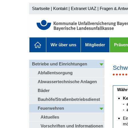
Startseite
|
Kontakt
|
Extranet UAZ
|
Fragen & Antw
Wir über uns
Mitglieder
Präven
Betriebe und Einrichtungen
Schwa
Abfallentsorgung
Abwassertechnische Anlagen
Währe
Bäder
Ke
Bauhöfe/Straßenbetriebsdienst
- 
Feuerwehren
- 
Aktuelles
Ei
mö
Vorschriften und Informationen