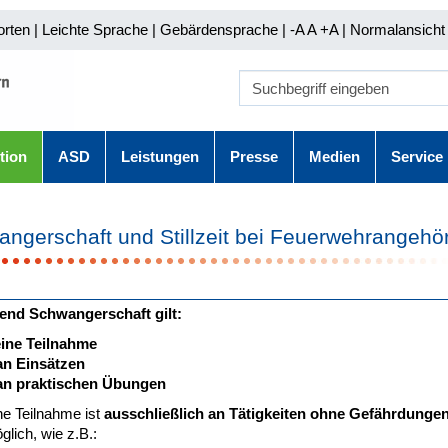
orten
|
Leichte Sprache
|
Gebärdensprache
| -A A
+A |
Normalansicht 
tion
ASD
Leistungen
Presse
Medien
Service
ngerschaft und Stillzeit bei Feuerwehrangehö
nd Schwangerschaft gilt:
ine Teilnahme
an Einsätzen
an praktischen Übungen
ne Teilnahme ist
ausschließlich an Tätigkeiten ohne Gefährdunge
glich, wie z.B.: