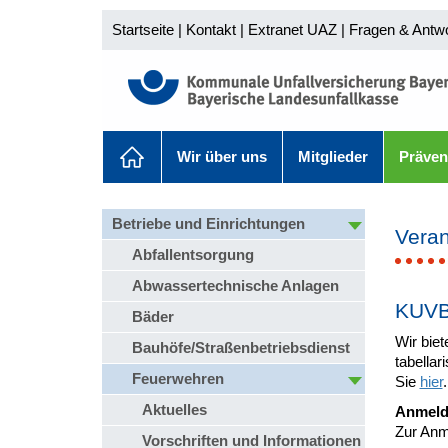
Startseite
|
Kontakt
|
Extranet UAZ
|
Fragen & Antw
Wir über uns
Mitglieder
Präven
Betriebe und Einrichtungen
Veran
Abfallentsorgung
Abwassertechnische Anlagen
KUVB
Bäder
Wir biet
Bauhöfe/Straßenbetriebsdienst
tabella
Feuerwehren
Sie
hier
.
Aktuelles
Anmel
Zur Anm
Vorschriften und Informationen