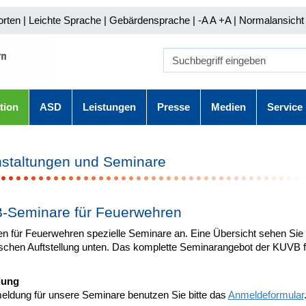
orten
|
Leichte Sprache
|
Gebärdensprache
| -A A
+A |
Normalansicht 
tion
ASD
Leistungen
Presse
Medien
Service
staltungen und Seminare
-Seminare für Feuerwehren
en für Feuerwehren spezielle Seminare an. Eine Übersicht sehen Sie 
rischen Auftstellung unten. Das komplette Seminarangebot der KUVB 
dung
eldung für unsere Seminare benutzen Sie bitte das
Anmeldeformular