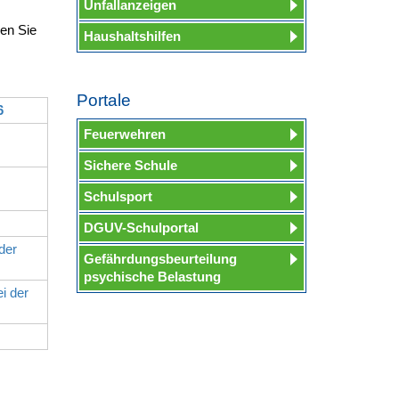
Unfallanzeigen
den Sie
Haushaltshilfen
Portale
6
Feuerwehren
Sichere Schule
Schulsport
DGUV-Schulportal
der
Gefährdungsbeurteilung
psychische Belastung
i der