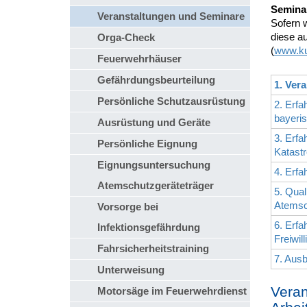
Seminar
Veranstaltungen und Seminare
Sofern 
diese a
Orga-Check
(
www.ku
Feuerwehrhäuser
Gefährdungsbeurteilung
1. Ver
Persönliche Schutzausrüstung
2. Erfa
bayeri
Ausrüstung und Geräte
3. Erfa
Persönliche Eignung
Katast
Eignungsuntersuchung
4. Erfa
Atemschutzgeräteträger
5. Qual
Atemsch
Vorsorge bei
6. Erfa
Infektionsgefährdung
Freiwil
Fahrsicherheitstraining
7. Ausb
Unterweisung
Veran
Motorsäge im Feuerwehrdienst