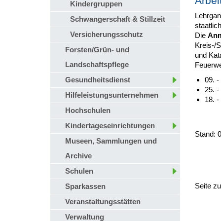
Arbei
Kindergruppen
Lehrga
Schwangerschaft & Stillzeit
staatli
Versicherungsschutz
Die
An
Kreis-/
Forsten/Grün- und
und Kat
Landschaftspflege
Feuerwe
Gesundheitsdienst
09. -
25. -
Hilfeleistungsunternehmen
18. -
Hochschulen
Kindertageseinrichtungen
Stand: 
Museen, Sammlungen und
Archive
Schulen
Seite z
Sparkassen
Veranstaltungsstätten
Verwaltung