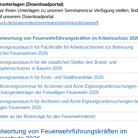
unterlagen (Downloadportal)
wir Ihnen Unterlagen zu unseren Seminarenzur Verfügung stellen, fin
uf unserem Downloadportal
vb.de/praevention/seminare/seminarunterlagen/
)
antwortung von Feuerwehrführungskräften im Arbeitsschutz 202
hrungsaustausch für Fachkräfte für Arbeitssicherheit zur Betreuung
scher Feuerwehren 2026
hrungsaustausch für die staatlichen Stellen des Brand- und
rophenschutzes in Bayern 2026
hrungsaustausch für Kreis- und Stadtbrandräte 2026
ifizierungsseminar für Ärztinnen und Ärzte Eignungsuntersuchungen 
utzgeräteträger der Freiwilligen Feuerwehr 2026
hrungsaustausch für Ärztinnen und Ärzte Eignungsuntersuchungen be
ligen Feuerwehr 2026
ilder an der Motorsäge für den Feuerwehrdienst
twortung von Feuerwehrführungskräften im